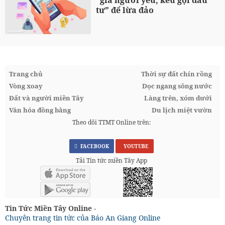
“giả người yêu, kêu gọi đầu
tư” để lừa đảo
Trang chủ
Thời sự đất chín rồng
Vòng xoay
Dọc ngang sông nước
Đất và người miền Tây
Làng trên, xóm dưới
Văn hóa đồng bằng
Du lịch miệt vườn
Theo dõi TTMT Online trên:
FACEBOOK
YOUTUBE
Tải Tin tức miền Tây App
Tin Tức Miền Tây Online -
Chuyên trang tin tức của Báo An Giang Online