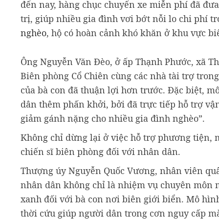
đến nay, hàng chục chuyến xe miễn phí đã đưa
trị, giúp nhiều gia đình vơi bớt nỗi lo chi phí
nghèo
, hộ có hoàn cảnh khó khăn ở khu vực biê
Ông Nguyễn Văn Đèo, ở ấp Thạnh Phước, xã Thạ
Biên phòng Cổ Chiên cùng các nhà tài trợ trong
của bà con đã thuận lợi hơn trước. Đặc biệt, 
dân thêm phấn khởi, bởi đã trực tiếp hỗ trợ v
giảm gánh nặng cho nhiều gia đình nghèo”.
Không chỉ dừng lại ở việc hỗ trợ phương tiện, 
chiến sĩ biên phòng đối với nhân dân.
Thượng úy Nguyễn Quốc Vương, nhân viên quân
nhân dân không chỉ là nhiệm vụ chuyên môn m
xanh đối với bà con nơi biên giới biển. Mô hì
thời cứu giúp người dân trong cơn nguy cấp mà