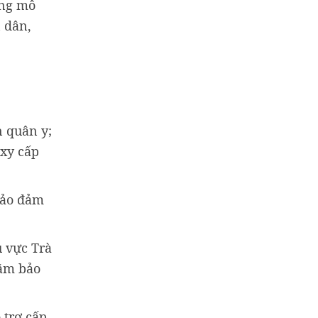
ộng mô
 dân,
n quân y;
oxy cấp
bảo đảm
u vực Trà
hằm bảo
 trợ cấp