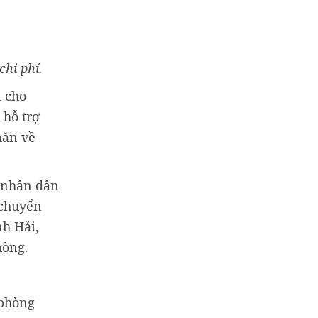
hi phí.
n cho
 hỗ trợ
hăn về
i nhân dân
 chuyển
nh Hải,
hòng.
 phòng