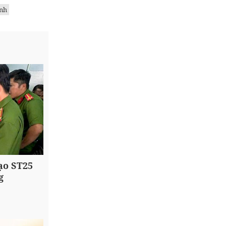
nh
ạo ST25
g