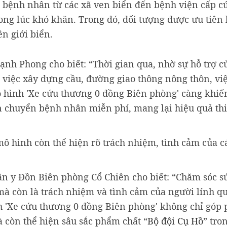
 bệnh nhân từ các xã ven biển đến bệnh viện cấp cứ
 trong lúc khó khăn. Trong đó, đối tượng được ưu tiên
n giới biển.
nh Phong cho biết: “Thời gian qua, nhờ sự hỗ trợ c
 việc xây dựng cầu, đường giao thông nông thôn, việc
mô hình 'Xe cứu thương 0 đồng Biên phòng' càng khiế
ận chuyển bệnh nhân miễn phí, mang lại hiệu quả thi
mô hình còn thể hiện rõ trách nhiệm, tình cảm của c
 y Đồn Biên phòng Cổ Chiên cho biết: “Chăm sóc s
à còn là trách nhiệm và tình cảm của người lính 
nh 'Xe cứu thương 0 đồng Biên phòng' không chỉ góp 
 còn thể hiện sâu sắc phẩm chất “
Bộ đội Cụ Hồ
” tro