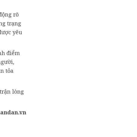
 động rõ
ng trạng
được yêu
ành điểm
người,
n tỏa
trận lòng
handan.vn