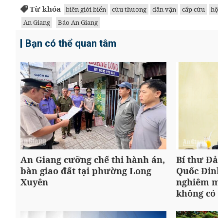
Từ khóa
biên giới biển
cứu thương
dân vận
cấp cứu
hộ
An Giang
Báo An Giang
Bạn có thể quan tâm
An Giang cưỡng chế thi hành án,
Bí thư Đ
bàn giao đất tại phường Long
Quốc Đin
Xuyên
nghiêm m
không có