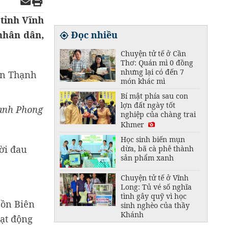
tỉnh Vĩnh
nhân dân,
Đọc nhiều
Chuyện tử tế ở Cần
Thơ: Quán mì 0 đồng
nhưng lại có đến 7
món khác mì
Bí mật phía sau con
lợn đất ngày tốt
hạnh Phong
nghiệp của chàng trai
Khmer
Học sinh biến mụn
ời đau
dừa, bã cà phê thành
sản phẩm xanh
Chuyện tử tế ở Vĩnh
Long: Tủ vé số nghĩa
tình gây quỹ vì học
Đồn Biên
sinh nghèo của thầy
Khánh
oạt động