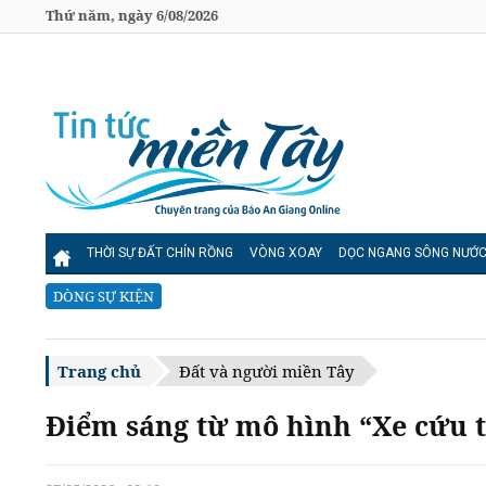
Thứ năm, ngày 6/08/2026
THỜI SỰ ĐẤT CHÍN RỒNG
VÒNG XOAY
DỌC NGANG SÔNG NƯỚ
DÒNG SỰ KIỆN
Trang chủ
Đất và người miền Tây
Điểm sáng từ mô hình “Xe cứu 