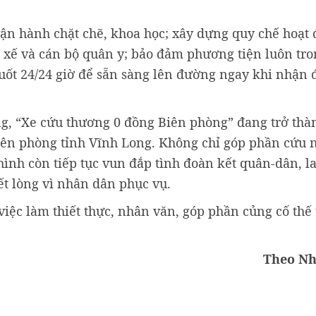
, vận hành chặt chẽ, khoa học; xây dựng quy chế hoạt
ài xế và cán bộ quân y; bảo đảm phương tiện luôn tro
uốt 24/24 giờ để sẵn sàng lên đường ngay khi nhận 
ống, “Xe cứu thương 0 đồng Biên phòng” đang trở th
iên phòng tỉnh Vĩnh Long. Không chỉ góp phần cứu 
ình còn tiếp tục vun đắp tình đoàn kết quân-dân, la
t lòng vì nhân dân phục vụ.
ệc làm thiết thực, nhân văn, góp phần củng cố thế 
Theo N