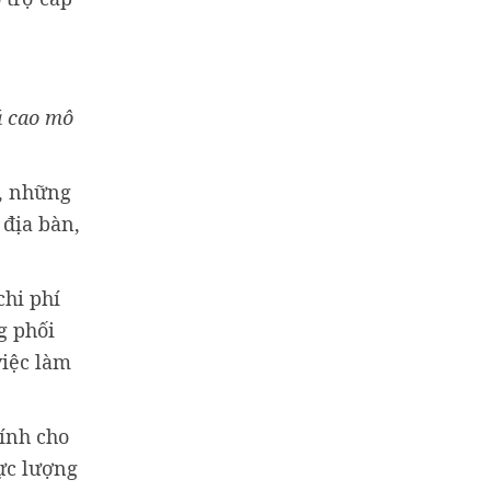
á cao mô
t, những
 địa bàn,
chi phí
g phối
việc làm
hính cho
ực lượng