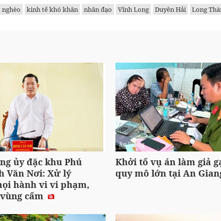
 nghèo
kinh tế khó khăn
nhân đạo
Vĩnh Long
Duyên Hải
Long Thà
ảng ủy đặc khu Phú
Khởi tố vụ án làm giả g
h Văn Nơi: Xử lý
quy mô lớn tại An Gian
ọi hành vi vi phạm,
 vùng cấm