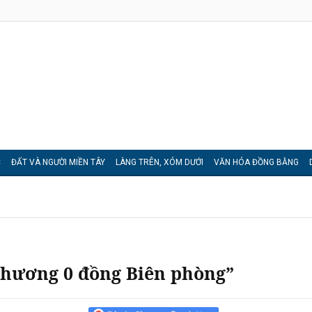
C
ĐẤT VÀ NGƯỜI MIỀN TÂY
LÀNG TRÊN, XÓM DƯỚI
VĂN HÓA ĐỒNG BẰNG
thương 0 đồng Biên phòng”