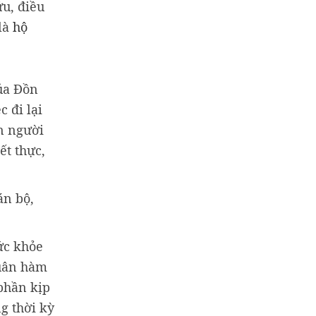
u, điều
 là
hộ
ủa Đồn
 đi lại
n người
ết thực,
án bộ,
ức khỏe
quân hàm
phần kịp
ng thời kỳ