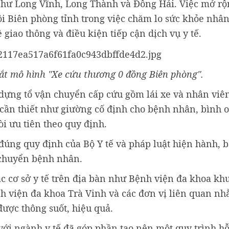
n như Long Vĩnh, Long Thành và Đông Hải. Việc mở r
ội Biên phòng tỉnh trong việc chăm lo sức khỏe nhân
giao thông và điều kiện tiếp cận dịch vụ y tế.
ắt mô hình "Xe cứu thương 0 đồng Biên phòng".
dựng tổ vận chuyển cấp cứu gồm lái xe và nhân viê
ị cần thiết như giường cố định cho bệnh nhân, bình 
òi ưu tiên theo quy định.
đúng quy định của Bộ Y tế và pháp luật hiện hành, 
n chuyển bệnh nhân.
c cơ sở y tế trên địa bàn như Bệnh viện đa khoa kh
h viện đa khoa Trà Vinh và các đơn vị liên quan n
được thông suốt, hiệu quả.
với ngành y tế đã góp phần tạo nên một quy trình hỗ