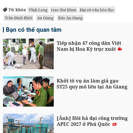
Từ khóa
Vĩnh Long
trao thư khen
Đại sứ văn hóa đọc
Trần Đình Khôi
An Giang
Báo An Giang
Bạn có thể quan tâm
Tiếp nhận 47 công dân Việt
Nam bị Hoa Kỳ trục xuất
Khởi tố vụ án làm giả gạo
ST25 quy mô lớn tại An Giang
[Ảnh] Hối hả đại công trường
APEC 2027 ở Phú Quốc