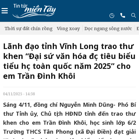
Thời sự đất chín rồng
Vòng xoay
Dọc ngang sông nước
Đ
Lãnh đạo tỉnh Vĩnh Long trao thư
khen “Đại sứ văn hóa đọc tiêu biểu
tiểu học toàn quốc năm 2025” cho
em Trần Đình Khôi
04/11/2025 - 14:38
Sáng 4/11, đồng chí Nguyễn Minh Dũng- Phó Bí
thư Tỉnh ủy, Chủ tịch HĐND tỉnh đến trao thư
khen cho em Trần Đình Khôi, học sinh lớp 6/2
Trường THCS Tân Phong (xã Đại Điền) đạt giải