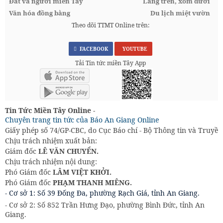
Đất và người miền Tây
Làng trên, xóm dưới
Văn hóa đồng bằng
Du lịch miệt vườn
Theo dõi TTMT Online trên:
FACEBOOK
YOUTUBE
Tải Tin tức miền Tây App
Tin Tức Miền Tây Online -
Chuyên trang tin tức của Báo An Giang Online
Giấy phép số 74/GP-CBC, do Cục Báo chí - Bộ Thông tin và Truyền
Chịu trách nhiệm xuất bản:
Giám đốc
LÊ VĂN CHUYỂN.
Chịu trách nhiệm nội dung:
Phó Giám đốc
LÂM VIỆT KHỞI.
Phó Giám đốc
PHẠM THANH MIÊNG.
- Cơ sở 1: Số 39 Đống Đa, phường Rạch Giá, tỉnh An Giang.
- Cơ sở 2: Số 852 Trần Hưng Đạo, phường Bình Đức, tỉnh An
Giang.