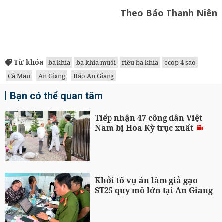
Theo Báo Thanh Niên
Từ khóa
ba khía
ba khía muối
riêu ba khía
ocop 4 sao
Cà Mau
An Giang
Báo An Giang
Bạn có thể quan tâm
Tiếp nhận 47 công dân Việt
Nam bị Hoa Kỳ trục xuất
Khởi tố vụ án làm giả gạo
ST25 quy mô lớn tại An Giang