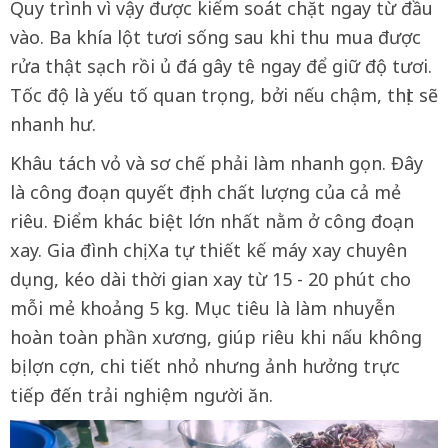
Quy trình vì vậy được kiểm soát chặt ngay từ đầu
vào. Ba khía lột tươi sống sau khi thu mua được
rửa thật sạch rồi ủ đá gây tê ngay để giữ độ tươi.
Tốc độ là yếu tố quan trọng, bởi nếu chậm, thịt sẽ
nhanh hư.
Khâu tách vỏ và sơ chế phải làm nhanh gọn. Đây
là công đoạn quyết định chất lượng của cả mẻ
riêu. Điểm khác biệt lớn nhất nằm ở công đoạn
xay. Gia đình chị Xa tự thiết kế máy xay chuyên
dụng, kéo dài thời gian xay từ 15 - 20 phút cho
mỗi mẻ khoảng 5 kg. Mục tiêu là làm nhuyễn
hoàn toàn phần xương, giúp riêu khi nấu không
bị lợn cợn, chi tiết nhỏ nhưng ảnh hưởng trực
tiếp đến trải nghiệm người ăn.