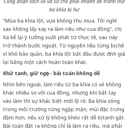
Công đoạn tách vỏ và sơ chế phải nhanh để tránh thịt
ba khía bị hư
"Mùa ba khía lột, vựa không thu mua. Tôi nghĩ
sao không lấy xay ra làm riêu như cua đồng", chị
Xa kể lại ý tưởng xuất phát từ thực tế, sau này
trở thành bước ngoặt. Từ nguyên liệu từng bị chê
vì khó bảo quản, ba khía lột bắt đầu được định giá
lại bằng một cách hoàn toàn khác.
Khử tanh, giữ ngọt - bài toán không dễ
Nhìn bên ngoài, làm riêu từ ba khía có vẻ không
khác nhiều so với cua đồng, nhưng khi bắt tay
vào làm thì sự khác biệt mới lộ rõ. Ba khía sống
trong môi trường rừng ngập mặn, mùi đặc trưng
đậm hơn, nếu xử lý không khéo rất dễ bị tanh gắt.
Bài toán đặt ra không chỉ là làm ra riêu, mà phải