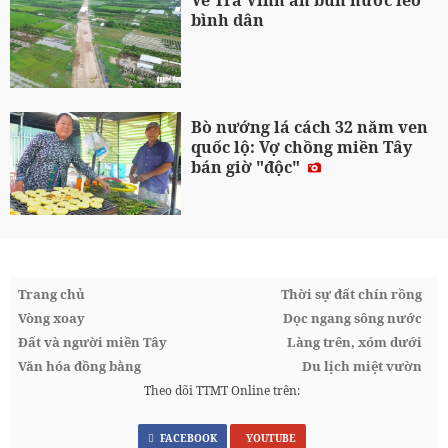
Về Trà Vinh ăn bún nước lèo
bình dân
Bò nướng lá cách 32 năm ven
quốc lộ: Vợ chồng miền Tây
bán giờ "độc"
Trang chủ
Thời sự đất chín rồng
Vòng xoay
Dọc ngang sông nước
Đất và người miền Tây
Làng trên, xóm dưới
Văn hóa đồng bằng
Du lịch miệt vườn
Theo dõi TTMT Online trên:
FACEBOOK
YOUTUBE