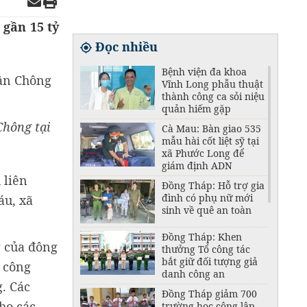
 gần 15 tỷ
Đọc nhiều
Bệnh viện đa khoa
Vĩnh Long phẫu thuật
thành công ca sỏi niệu
quản hiếm gặp
Chông tại
Cà Mau: Bàn giao 535
mẫu hài cốt liệt sỹ tại
xã Phước Long để
giám định ADN
 liên
Đồng Tháp: Hỗ trợ gia
đình có phụ nữ mới
áu, xã
sinh về quê an toàn
Đồng Tháp: Khen
g của đông
thưởng Tổ công tác
bắt giữ đối tượng giả
 công
danh công an
g. Các
Đồng Tháp giảm 700
ho các
trường học công lập