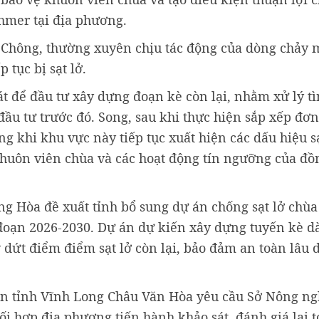
hmer tại địa phương.
n Chông, thường xuyên chịu tác động của dòng chảy
 tục bị sạt lở.
át để đầu tư xây dựng đoạn kè còn lại, nhằm xử lý t
đầu tư trước đó. Song, sau khi thực hiện sắp xếp đơ
g khi khu vực này tiếp tục xuất hiện các dấu hiệu sạ
huôn viên chùa và các hoạt động tín ngưỡng của đồ
g Hòa đề xuất tỉnh bổ sung dự án chống sạt lở chùa
 đoạn 2026-2030. Dự án dự kiến xây dựng tuyến kè d
dứt điểm điểm sạt lở còn lại, bảo đảm an toàn lâu 
dân tỉnh Vĩnh Long Châu Văn Hòa yêu cầu Sở Nông ng
 hợp địa phương tiến hành khảo sát, đánh giá lại 