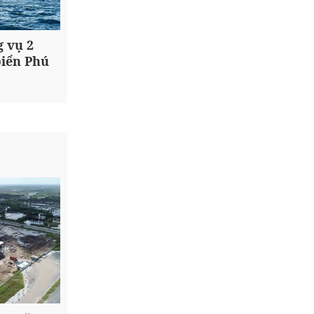
g vụ 2
biển Phú