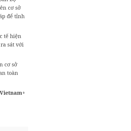
rên cơ sở
áp để tỉnh
c tế hiện
ra sát với
n cơ sở
 an toàn
Vietnam+