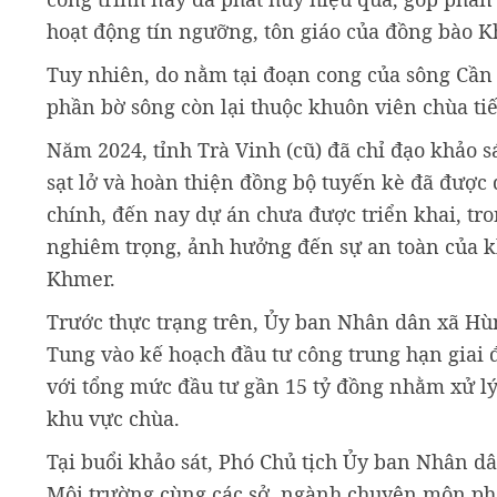
hoạt động tín ngưỡng, tôn giáo của đồng bào K
Tuy nhiên, do nằm tại đoạn cong của sông Cầ
phần bờ sông còn lại thuộc khuôn viên chùa tiếp
Năm 2024, tỉnh Trà Vinh (cũ) đã chỉ đạo khảo s
sạt lở và hoàn thiện đồng bộ tuyến kè đã được 
chính, đến nay dự án chưa được triển khai, tron
nghiêm trọng, ảnh hưởng đến sự an toàn của k
Khmer.
Trước thực trạng trên, Ủy ban Nhân dân xã Hùn
Tung vào kế hoạch đầu tư công trung hạn giai
với tổng mức đầu tư gần 15 tỷ đồng nhằm xử lý 
khu vực chùa.
Tại buổi khảo sát, Phó Chủ tịch Ủy ban Nhân 
Môi trường cùng các sở, ngành chuyên môn phối