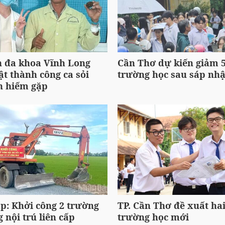
n đa khoa Vĩnh Long
Cần Thơ dự kiến giảm 
t thành công ca sỏi
trường học sau sáp nh
n hiếm gặp
p: Khởi công 2 trường
TP. Cần Thơ đề xuất ha
 nội trú liên cấp
trường học mới