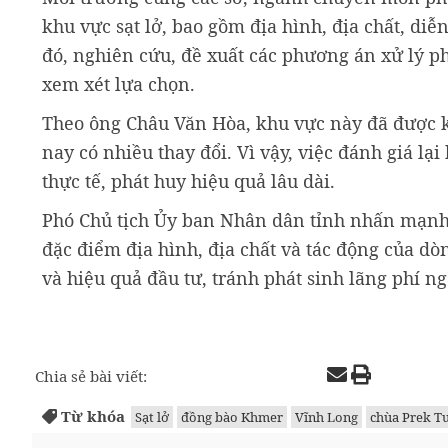
khu vực sạt lở, bao gồm địa hình, địa chất, diễ
đó, nghiên cứu, đề xuất các phương án xử lý p
xem xét lựa chọn.
Theo ông Châu Văn Hòa, khu vực này đã được kh
nay có nhiều thay đổi. Vì vậy, việc đánh giá lạ
thực tế, phát huy hiệu quả lâu dài.
Phó Chủ tịch Ủy ban Nhân dân tỉnh nhấn mạnh v
đặc điểm địa hình, địa chất và tác động của dò
và hiệu quả đầu tư, tránh phát sinh lãng phí n
Chia sẻ bài viết:
Từ khóa
Sạt lở
đồng bào Khmer
Vĩnh Long
chùa Prek T