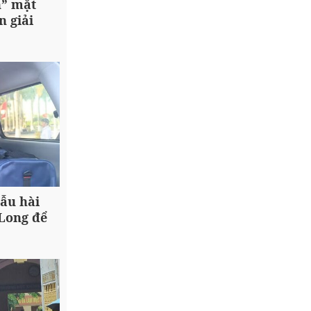
n” mặt
n giải
ẫu hài
 Long để