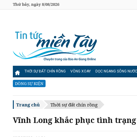
Thứ bảy, ngày 8/08/2026
THỜI SỰ ĐẤT CHÍN RỒNG
VÒNG XOAY
DỌC NGANG SÔNG NƯỚ
DÒNG SỰ KIỆN
Trang chủ
Thời sự đất chín rồng
Vĩnh Long khắc phục tình trạng 