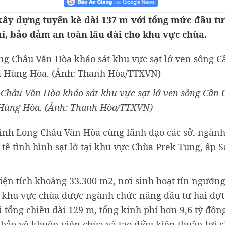
xây dựng tuyến kè dài 137 m với tổng mức đầu tư
i, bảo đảm an toàn lâu dài cho khu vực chùa.
Châu Văn Hòa khảo sát khu vực sạt lở ven sông Cần 
 Hùng Hòa. (Ảnh: Thanh Hòa/TTXVN)
Vĩnh Long Châu Văn Hòa cùng lãnh đạo các sở, ngành
ế tình hình sạt lở tại khu vực Chùa Prek Tung, ấp S
ện tích khoảng 33.300 m2, nơi sinh hoạt tín ngưỡn
 khu vực chùa được ngành chức năng đầu tư hai đợt
 tổng chiều dài 129 m, tổng kinh phí hơn 9,6 tỷ đồn
bảo vệ khuôn viên chùa và tạo điều kiện thuận lợi c