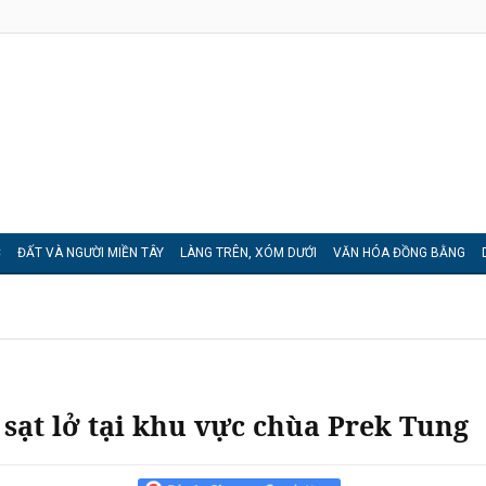
C
ĐẤT VÀ NGƯỜI MIỀN TÂY
LÀNG TRÊN, XÓM DƯỚI
VĂN HÓA ĐỒNG BẰNG
sạt lở tại khu vực chùa Prek Tung