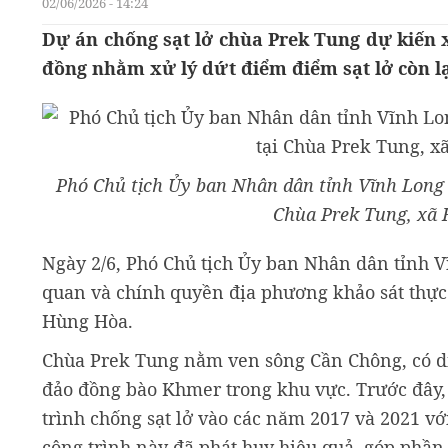
02/06/2026 - 14:24
Dự án chống sạt lở chùa Prek Tung dự kiến 
đồng nhằm xử lý dứt điểm điểm sạt lở còn lạ
Phó Chủ tịch Ủy ban Nhân dân tỉnh Vĩnh Long 
Chùa Prek Tung, xã
Ngày 2/6, Phó Chủ tịch Ủy ban Nhân dân tỉnh 
quan và chính quyền địa phương khảo sát thực t
Hùng Hòa.
Chùa Prek Tung nằm ven sông Cần Chông, có di
đảo đồng bào Khmer trong khu vực. Trước đây,
trình chống sạt lở vào các năm 2017 và 2021 với
công trình này đã phát huy hiệu quả, góp phần 