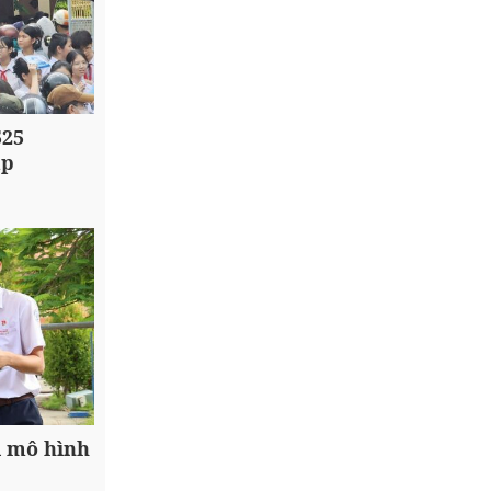
525
ập
i mô hình