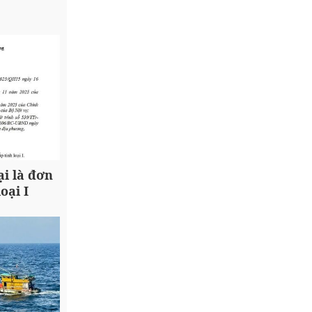
i là đơn
oại I