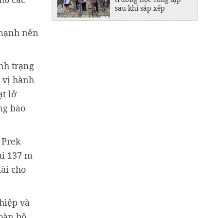
sau khi sắp xếp
Tạo sinh kế, mở
 mạnh nên
đường thoát nghèo
cho đồng bào Khmer
ình trạng
n vị hành
t lở
ng bào
 Prek
ài 137 m
dài cho
hiệp và
toàn bộ