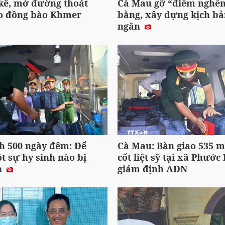
 kế, mở đường thoát
Cà Mau gỡ “điểm nghẽ
o đồng bào Khmer
bằng, xây dựng kịch bả
ngân
h 500 ngày đêm: Để
Cà Mau: Bàn giao 535 m
 sự hy sinh nào bị
cốt liệt sỹ tại xã Phước
n
giám định ADN