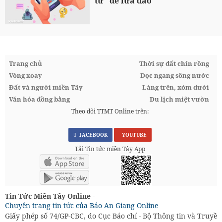
tư” để lừa đảo
Trang chủ
Thời sự đất chín rồng
Vòng xoay
Dọc ngang sông nước
Đất và người miền Tây
Làng trên, xóm dưới
Văn hóa đồng bằng
Du lịch miệt vườn
Theo dõi TTMT Online trên:
FACEBOOK
YOUTUBE
Tải Tin tức miền Tây App
Tin Tức Miền Tây Online -
Chuyên trang tin tức của Báo An Giang Online
Giấy phép số 74/GP-CBC, do Cục Báo chí - Bộ Thông tin và Truyền