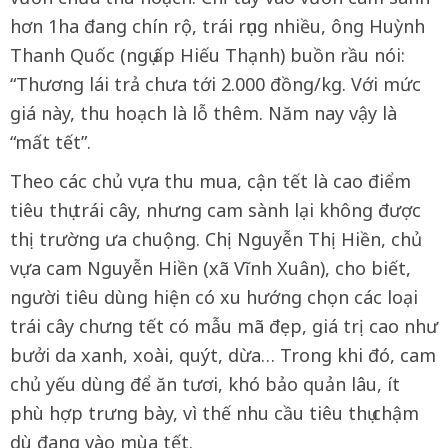
hơn 1ha đang chín rộ, trái rụng nhiều, ông Huỳnh
Thanh Quốc (ngụ ấp Hiếu Thạnh) buồn rầu nói:
“Thương lái trả chưa tới 2.000 đồng/kg. Với mức
giá này, thu hoạch là lỗ thêm. Năm nay vậy là
“mất tết”.
Theo các chủ vựa thu mua, cận tết là cao điểm
tiêu thụ trái cây, nhưng cam sành lại không được
thị trường ưa chuộng. Chị Nguyễn Thị Hiền, chủ
vựa cam Nguyễn Hiền (xã Vĩnh Xuân), cho biết,
người tiêu dùng hiện có xu hướng chọn các loại
trái cây chưng tết có mẫu mã đẹp, giá trị cao như
bưởi da xanh, xoài, quýt, dừa… Trong khi đó, cam
chủ yếu dùng để ăn tươi, khó bảo quản lâu, ít
phù hợp trưng bày, vì thế nhu cầu tiêu thụ chậm
dù đang vào mùa tết.