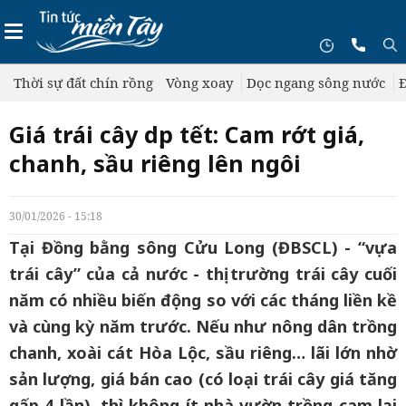
Thời sự đất chín rồng
Vòng xoay
Dọc ngang sông nước
Đ
Giá trái cây dịp tết: Cam rớt giá,
chanh, sầu riêng lên ngôi
30/01/2026 - 15:18
Tại Đồng bằng sông Cửu Long (ĐBSCL) - “vựa
trái cây” của cả nước - thị trường trái cây cuối
năm có nhiều biến động so với các tháng liền kề
và cùng kỳ năm trước. Nếu như nông dân trồng
chanh, xoài cát Hòa Lộc, sầu riêng… lãi lớn nhờ
sản lượng, giá bán cao (có loại trái cây giá tăng
gấp 4 lần), thì không ít nhà vườn trồng cam lại