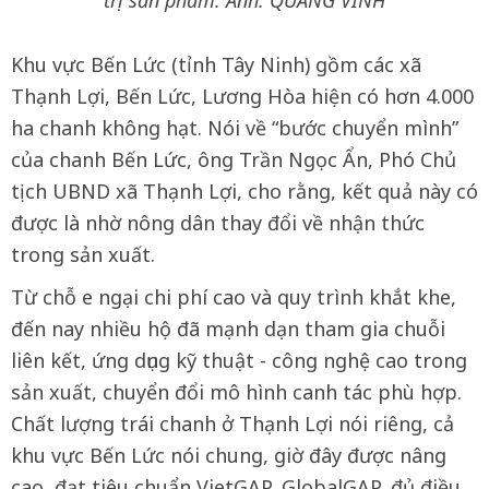
trị sản phẩm. Ảnh: QUANG VINH
Khu vực Bến Lức (tỉnh Tây Ninh) gồm các xã
Thạnh Lợi, Bến Lức, Lương Hòa hiện có hơn 4.000
ha chanh không hạt. Nói về “bước chuyển mình”
của chanh Bến Lức, ông Trần Ngọc Ẩn, Phó Chủ
tịch UBND xã Thạnh Lợi, cho rằng, kết quả này có
được là nhờ nông dân thay đổi về nhận thức
trong sản xuất.
Từ chỗ e ngại chi phí cao và quy trình khắt khe,
đến nay nhiều hộ đã mạnh dạn tham gia chuỗi
liên kết, ứng dụng kỹ thuật - công nghệ cao trong
sản xuất, chuyển đổi mô hình canh tác phù hợp.
Chất lượng trái chanh ở Thạnh Lợi nói riêng, cả
khu vực Bến Lức nói chung, giờ đây được nâng
cao, đạt tiêu chuẩn VietGAP, GlobalGAP, đủ điều