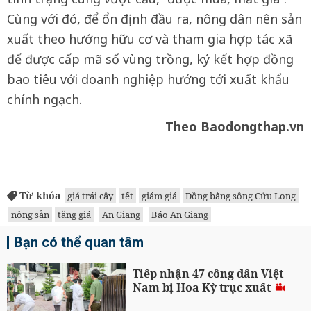
Cùng với đó, để ổn định đầu ra, nông dân nên sản
xuất theo hướng hữu cơ và tham gia hợp tác xã
để được cấp mã số vùng trồng, ký kết hợp đồng
bao tiêu với doanh nghiệp hướng tới xuất khẩu
chính ngạch.
Theo Baodongthap.vn
Từ khóa
giá trái cây
tết
giảm giá
Đồng bằng sông Cửu Long
nông sản
tăng giá
An Giang
Báo An Giang
Bạn có thể quan tâm
Tiếp nhận 47 công dân Việt
Nam bị Hoa Kỳ trục xuất