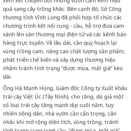
xem xét chuyển đổi những vườn cam kém hiệu
quả sang cây trồng khác. Bên cạnh đó, Sở Công
thương tỉnh Vĩnh Long đã phối hợp tổ chức các
chương trình kết nối cung - cầu, hỗ trợ đưa cam
sành lên sàn thương mại điện tử và các kênh bán
hàng trực tuyến. Về lâu dài, cần quy hoạch lại
vùng trồng cam, nâng cao chất lượng sản phẩm,
phát triển chế biến và xây dựng thương hiệu
nhằm tránh tình trạng “được mùa, mất giá” kéo
dài.
Ông Hà Mạnh Hùng, Giám đốc Công ty Xuất khẩu
trái cây Việt Úc (Tây Ninh), cho rằng, dù giá một
số loại trái cây tăng mạnh dịp cuối năm, tuy
nhiên nông dân, nhà vườn cần cẩn trọng, cân
nhắc khi mở rộng diện tích, vùng trồng, tránh
tình trạng cung vượt cầu, “được mùa, mất giá”.