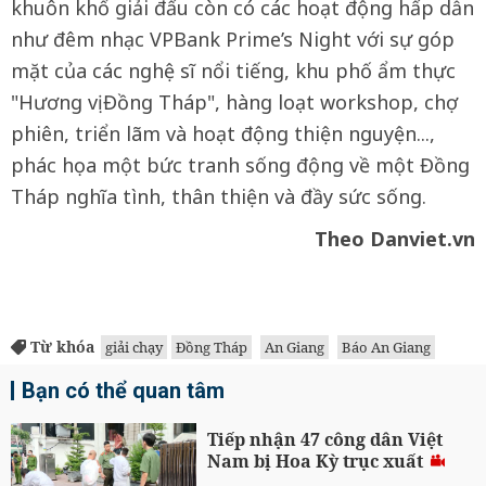
khuôn khổ giải đấu còn có các hoạt động hấp dẫn
như đêm nhạc VPBank Prime’s Night với sự góp
mặt của các nghệ sĩ nổi tiếng, khu phố ẩm thực
"Hương vị Đồng Tháp", hàng loạt workshop, chợ
phiên, triển lãm và hoạt động thiện nguyện...,
phác họa một bức tranh sống động về một Đồng
Tháp nghĩa tình, thân thiện và đầy sức sống.
Theo Danviet.vn
Từ khóa
giải chạy
Đồng Tháp
An Giang
Báo An Giang
Bạn có thể quan tâm
Tiếp nhận 47 công dân Việt
Nam bị Hoa Kỳ trục xuất