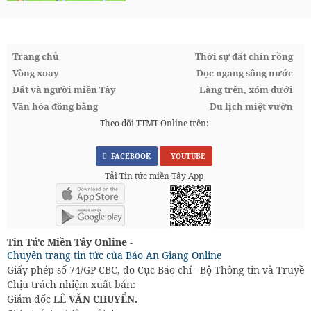
Trang chủ
Thời sự đất chín rồng
Vòng xoay
Dọc ngang sông nước
Đất và người miền Tây
Làng trên, xóm dưới
Văn hóa đồng bằng
Du lịch miệt vườn
Theo dõi TTMT Online trên:
FACEBOOK
YOUTUBE
Tải Tin tức miền Tây App
Tin Tức Miền Tây Online -
Chuyên trang tin tức của Báo An Giang Online
Giấy phép số 74/GP-CBC, do Cục Báo chí - Bộ Thông tin và Truyền
Chịu trách nhiệm xuất bản:
Giám đốc
LÊ VĂN CHUYỂN.