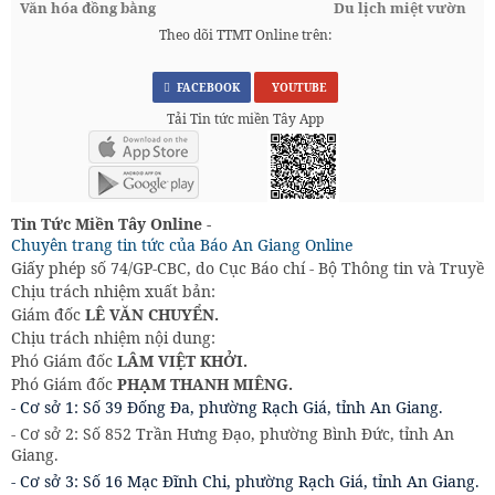
Văn hóa đồng bằng
Du lịch miệt vườn
Theo dõi TTMT Online trên:
FACEBOOK
YOUTUBE
Tải Tin tức miền Tây App
Tin Tức Miền Tây Online -
Chuyên trang tin tức của Báo An Giang Online
Giấy phép số 74/GP-CBC, do Cục Báo chí - Bộ Thông tin và Truyền
Chịu trách nhiệm xuất bản:
Giám đốc
LÊ VĂN CHUYỂN.
Chịu trách nhiệm nội dung:
Phó Giám đốc
LÂM VIỆT KHỞI.
Phó Giám đốc
PHẠM THANH MIÊNG.
- Cơ sở 1: Số 39 Đống Đa, phường Rạch Giá, tỉnh An Giang.
- Cơ sở 2: Số 852 Trần Hưng Đạo, phường Bình Đức, tỉnh An
Giang.
- Cơ sở 3: Số 16 Mạc Đĩnh Chi, phường Rạch Giá, tỉnh An Giang.