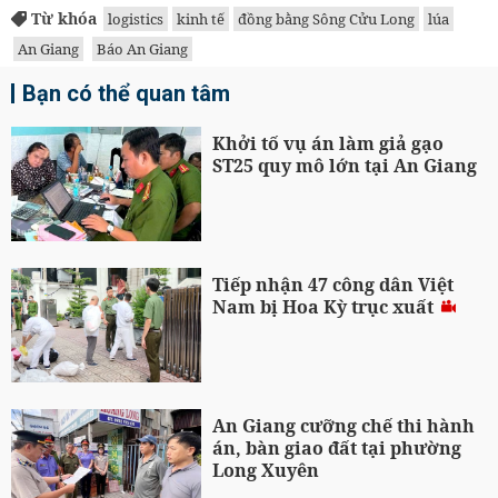
Từ khóa
logistics
kinh tế
đồng bằng Sông Cửu Long
lúa
An Giang
Báo An Giang
Bạn có thể quan tâm
Khởi tố vụ án làm giả gạo
ST25 quy mô lớn tại An Giang
Tiếp nhận 47 công dân Việt
Nam bị Hoa Kỳ trục xuất
An Giang cưỡng chế thi hành
án, bàn giao đất tại phường
Long Xuyên