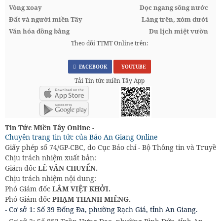
Vòng xoay
Dọc ngang sông nước
Đất và người miền Tây
Làng trên, xóm dưới
Văn hóa đồng bằng
Du lịch miệt vườn
Theo dõi TTMT Online trên:
FACEBOOK
YOUTUBE
Tải Tin tức miền Tây App
Tin Tức Miền Tây Online -
Chuyên trang tin tức của Báo An Giang Online
Giấy phép số 74/GP-CBC, do Cục Báo chí - Bộ Thông tin và Truyền
Chịu trách nhiệm xuất bản:
Giám đốc
LÊ VĂN CHUYỂN.
Chịu trách nhiệm nội dung:
Phó Giám đốc
LÂM VIỆT KHỞI.
Phó Giám đốc
PHẠM THANH MIÊNG.
- Cơ sở 1: Số 39 Đống Đa, phường Rạch Giá, tỉnh An Giang.