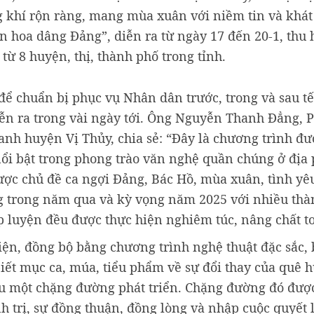
g khí rộn ràng, mang mùa xuân với niềm tin và khá
n hoa dâng Đảng”, diễn ra từ ngày 17 đến 20-1, thu 
ừ 8 huyện, thị, thành phố trong tỉnh.
để chuẩn bị phục vụ Nhân dân trước, trong và sau tết
iễn ra trong vài ngày tới. Ông Nguyễn Thanh Đẳng,
anh huyện Vị Thủy, chia sẻ: “Đây là chương trình đư
i bật trong phong trào văn nghệ quần chúng ở địa
được chủ đề ca ngợi Đảng, Bác Hồ, mùa xuân, tình yê
ng trong năm qua và kỳ vọng năm 2025 với nhiều th
p luyện đều được thực hiện nghiêm túc, nâng chất t
iện, đồng bộ bằng chương trình nghệ thuật đặc sắc,
 biết mục ca, múa, tiểu phẩm về sự đổi thay của quê
au một chặng đường phát triển. Chặng đường đó đượ
h trị, sự đồng thuận, đồng lòng và nhập cuộc quyết l