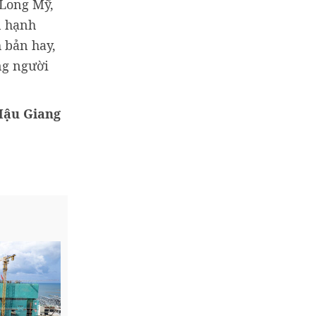
 Long Mỹ,
n hạnh
h bản hay,
ng người
Hậu Giang