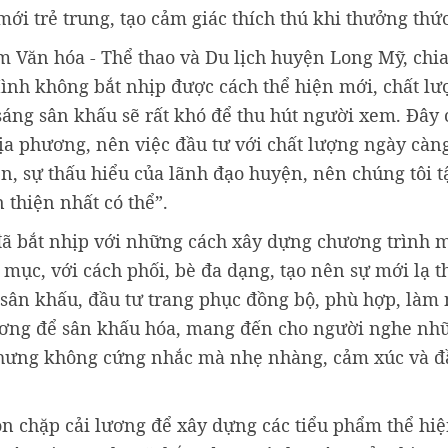
i trẻ trung, tạo cảm giác thích thú khi thưởng thức
 Văn hóa - Thể thao và Du lịch huyện Long Mỹ, chia
ình không bắt nhịp được cách thể hiện mới, chất lư
sáng sân khấu sẽ rất khó để thu hút người xem. Đây 
ịa phương, nên việc đầu tư với chất lượng ngày càng
n, sự thấu hiểu của lãnh đạo huyện, nên chúng tôi t
 thiện nhất có thể”.
đã bắt nhịp với những cách xây dựng chương trình m
t mục, với cách phối, bè đa dạng, tạo nên sự mới lạ t
 sân khấu, đầu tư trang phục đồng bộ, phù hợp, làm 
hương để sân khấu hóa, mang đến cho người nghe nh
h, nhưng không cứng nhắc mà nhẹ nhàng, cảm xúc và 
họn chặp cải lương để xây dựng các tiểu phẩm thể hiệ