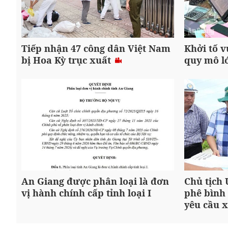
Tiếp nhận 47 công dân Việt Nam
Khởi tố v
bị Hoa Kỳ trục xuất
quy mô l
An Giang được phân loại là đơn
Chủ tịch
vị hành chính cấp tỉnh loại I
phê bình
yêu cầu x