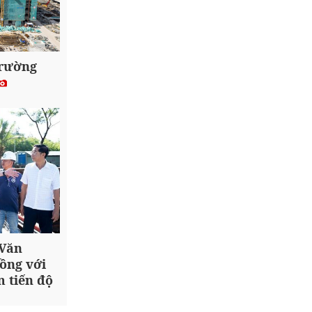
trường
 Văn
ồng với
 tiến độ