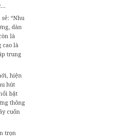
...
 sẻ: “Nhu
ợng, dàn
còn là
 cao là
ập trung
ới, hiện
hu hút
nổi bật
ững thông
đầy cuốn
n trọn