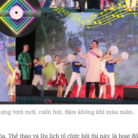
dựng tươi mới, cuốn hút, đậm không khí mùa xuân.
, Thể thao và Du lịch tổ chức hội thi này, là hoạt đ