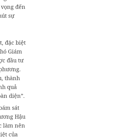
t vọng đến
hút sự
, đặc biệt
 Phó Giám
ợc đầu tư
 phương.
u, thành
ành quả
oàn diện”.
 bám sát
 hương Hậu
c làm nên
iệt của