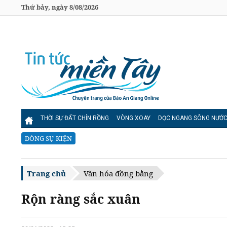
Thứ bảy, ngày 8/08/2026
THỜI SỰ ĐẤT CHÍN RỒNG
VÒNG XOAY
DỌC NGANG SÔNG NƯỚ
DÒNG SỰ KIỆN
Trang chủ
Văn hóa đồng bằng
Rộn ràng sắc xuân