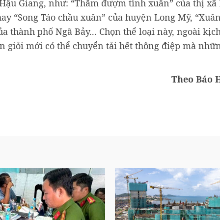
 Hậu Giang, như: “Thắm đượm tình xuân” của thị xã
hay “Song Táo chầu xuân” của huyện Long Mỹ, “Xuâ
a thành phố Ngã Bảy... Chọn thể loại này, ngoài kịc
ễn giỏi mới có thể chuyển tải hết thông điệp mà nhữ
Theo Báo 