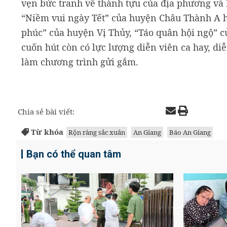
vẹn bức tranh về thành tựu của địa phương và
“Niềm vui ngày Tết” của huyện Châu Thành A 
phúc” của huyện Vị Thủy, “Táo quân hội ngộ” củ
cuốn hút còn có lực lượng diễn viên ca hay, di
làm chương trình gửi gắm.
Chia sẻ bài viết:
Từ khóa
Rộn ràng sắc xuân
An Giang
Báo An Giang
Bạn có thể quan tâm