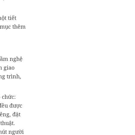
ột tiết
t mục thêm
 tầm nghệ
m giao
g trình,
 chức:
đều được
êng, đặt
thuật.
 hút người