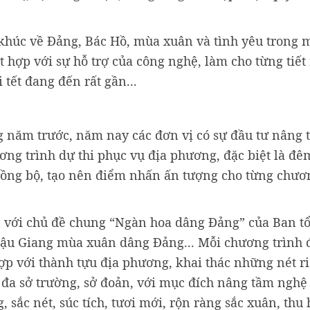
khúc về Đảng, Bác Hồ, mùa xuân và tình yêu trong m
t hợp với sự hỗ trợ của công nghệ, làm cho từng tiế
tết đang đến rất gần...
g năm trước, năm nay các đơn vị có sự đầu tư nâng
ơng trình dự thi phục vụ địa phương, đặc biệt là đê
 đồng bộ, tạo nên điểm nhấn ấn tượng cho từng chươn
n với chủ đề chung “Ngàn hoa dâng Đảng” của Ban tổ
ậu Giang mùa xuân dâng Đảng... Mỗi chương trình 
hợp với thành tựu địa phương, khai thác những nét ri
i đa sở trường, sở đoản, với mục đích nâng tầm nghệ 
 sắc nét, súc tích, tươi mới, rộn ràng sắc xuân, thu