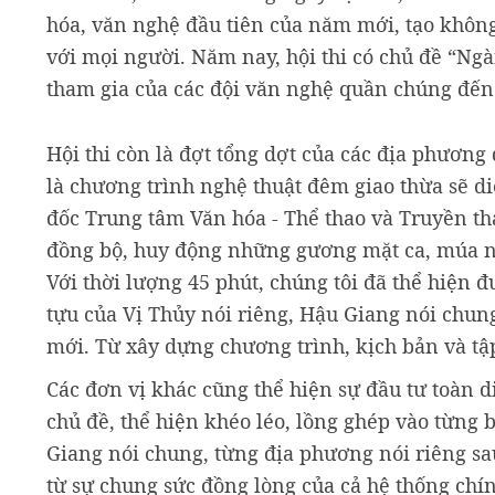
hóa, văn nghệ đầu tiên của năm mới, tạo khôn
với mọi người. Năm nay, hội thi có chủ đề “Ngà
tham gia của các đội văn nghệ quần chúng đến t
Hội thi còn là đợt tổng dợt của các địa phương 
là chương trình nghệ thuật đêm giao thừa sẽ d
đốc Trung tâm Văn hóa - Thể thao và Truyền th
đồng bộ, huy động những gương mặt ca, múa nổ
Với thời lượng 45 phút, chúng tôi đã thể hiện 
tựu của Vị Thủy nói riêng, Hậu Giang nói chu
mới. Từ xây dựng chương trình, kịch bản và tậ
Các đơn vị khác cũng thể hiện sự đầu tư toàn d
chủ đề, thể hiện khéo léo, lồng ghép vào từng
Giang nói chung, từng địa phương nói riêng s
từ sự chung sức đồng lòng của cả hệ thống chín