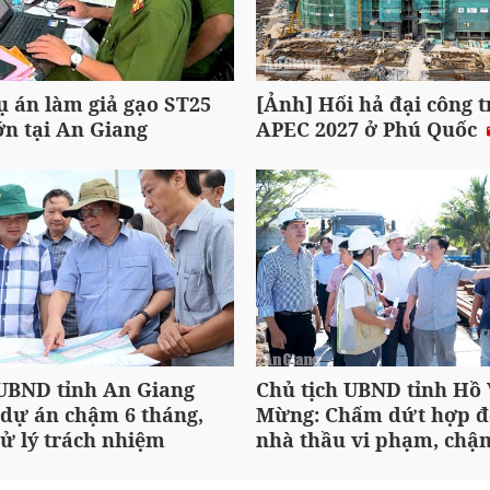
ụ án làm giả gạo ST25
[Ảnh] Hối hả đại công 
ớn tại An Giang
APEC 2027 ở Phú Quốc
 UBND tỉnh An Giang
Chủ tịch UBND tỉnh Hồ
 dự án chậm 6 tháng,
Mừng: Chấm dứt hợp đ
ử lý trách nhiệm
nhà thầu vi phạm, chậm