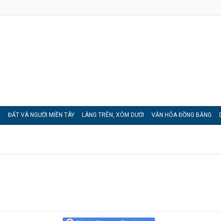
C
ĐẤT VÀ NGƯỜI MIỀN TÂY
LÀNG TRÊN, XÓM DƯỚI
VĂN HÓA ĐỒNG BẰNG