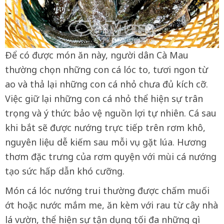
Ðể có được món ăn này, người dân Cà Mau
thường chọn những con cá lóc to, tươi ngon từ
ao và thả lại những con cá nhỏ chưa đủ kích cỡ.
Việc giữ lại những con cá nhỏ thể hiện sự trân
trọng và ý thức bảo vệ nguồn lợi tự nhiên. Cá sau
khi bắt sẽ được nướng trực tiếp trên rơm khô,
nguyên liệu dễ kiếm sau mỗi vụ gặt lúa. Hương
thơm đặc trưng của rơm quyện với mùi cá nướng
tạo sức hấp dẫn khó cưỡng.
Món cá lóc nướng trui thường được chấm muối
ớt hoặc nước mắm me, ăn kèm với rau từ cây nhà
lá vườn, thể hiện sự tận dụng tối đa những gì