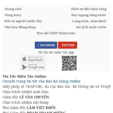
Trang chủ
Thời sự đất chín rồng
Vòng xoay
Dọc ngang sông nước
Đất và người miền Tây
Làng trên, xóm dưới
Văn hóa đồng bằng
Du lịch miệt vườn
Theo dõi TTMT Online trên:
FACEBOOK
YOUTUBE
Tải Tin tức miền Tây App
Tin Tức Miền Tây Online -
Chuyên trang tin tức của Báo An Giang Online
Giấy phép số 74/GP-CBC, do Cục Báo chí - Bộ Thông tin và Truyền
Chịu trách nhiệm xuất bản:
Giám đốc
LÊ VĂN CHUYỂN.
Chịu trách nhiệm nội dung:
Phó Giám đốc
LÂM VIỆT KHỞI.
Phó Giám đốc
PHẠM THANH MIÊNG.