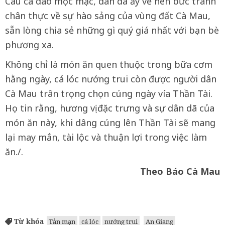
Câu ca dao mộc mạc, dân dã ấy vẽ nên bức tranh
chân thực về sự hào sảng của vùng đất Cà Mau,
sẵn lòng chia sẻ những gì quý giá nhất với bạn bè
phương xa.
Không chỉ là món ăn quen thuộc trong bữa cơm
hằng ngày, cá lóc nướng trui còn được người dân
Cà Mau trân trọng chọn cúng ngày vía Thần Tài.
Họ tin rằng, hương vị đặc trưng và sự dân dã của
món ăn này, khi dâng cúng lên Thần Tài sẽ mang
lại may mắn, tài lộc và thuận lợi trong việc làm
ăn./.
Theo Báo Cà Mau
Từ khóa
Tản mạn
cá lóc
nướng trui
An Giang