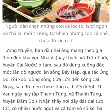
Người dân chọn những con cá lóc to, tươi ngon
và thả lại môi trường tự nhiên những con cá nhỏ,
chưa đủ kích cỡ.
Tương truyền, ban đầu hai ông mang theo gia
đình đến khu vực Nhà Vi (nay thuộc xã Trần Thới,
huyện Cái Nước) ở tạm, sau đó dùng xuồng độc
mộc lần dò ngược lên sông Bảy Háp, qua tắc Ông
Do, rồi xuôi dòng sông Cửa Lớn đến sông Cái
Ngay, sau đó men theo sông rạch đến kênh Thị
Vạn ngày nay (ấp Thanh Tùng, xã Thanh Tùng,
huyện Ðầm Dơi). Nhận thấy nơi đây đất đai tươi
tốt, có nhiều nước ngọt và cá tôm vô số kể, hai