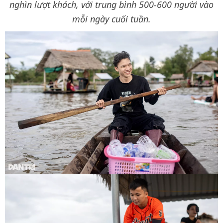
nghìn lượt khách, với trung bình 500-600 người vào
mỗi ngày cuối tuần.