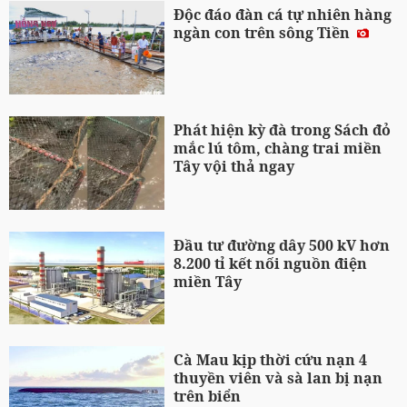
Độc đáo đàn cá tự nhiên hàng
ngàn con trên sông Tiền
Phát hiện kỳ đà trong Sách đỏ
mắc lú tôm, chàng trai miền
Tây vội thả ngay
Đầu tư đường dây 500 kV hơn
8.200 tỉ kết nối nguồn điện
miền Tây
Cà Mau kịp thời cứu nạn 4
thuyền viên và sà lan bị nạn
trên biển