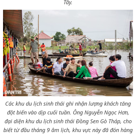
Tây.
Các khu du lịch sinh thái ghi nhận lượng khách tăng
đột biến vào dịp cuối tuần. Ông Nguyễn Ngọc Hơn,
đại diện khu du lịch sinh thái Đồng Sen Gò Tháp, cho
biết từ đầu tháng 9 âm lịch, khu vực này đã đón hàng