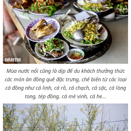
Mùa nước nổi cũng là dịp để du khách thưởng thức
các món ăn đồng quê đặc trưng, chế biến từ các loại
cá đồng như cá linh, cá rô, cá chạch, cá sặc, cá lòng
tong, tép đồng, cá mè vinh, cá he...