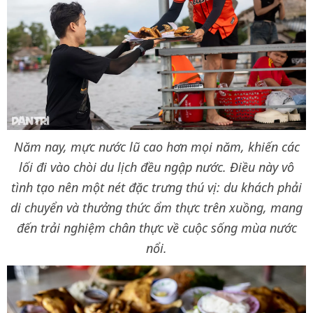
Năm nay, mực nước lũ cao hơn mọi năm, khiến các
lối đi vào chòi du lịch đều ngập nước. Điều này vô
tình tạo nên một nét đặc trưng thú vị: du khách phải
di chuyển và thưởng thức ẩm thực trên xuồng, mang
đến trải nghiệm chân thực về cuộc sống mùa nước
nổi.