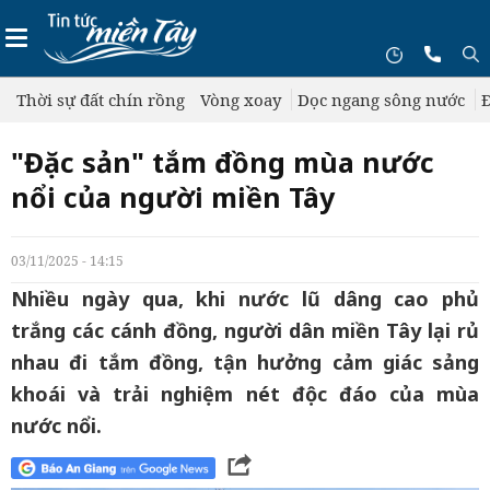
Thời sự đất chín rồng
Vòng xoay
Dọc ngang sông nước
Đ
"Đặc sản" tắm đồng mùa nước
nổi của người miền Tây
03/11/2025 - 14:15
Nhiều ngày qua, khi nước lũ dâng cao phủ
trắng các cánh đồng, người dân miền Tây lại rủ
nhau đi tắm đồng, tận hưởng cảm giác sảng
khoái và trải nghiệm nét độc đáo của mùa
nước nổi.