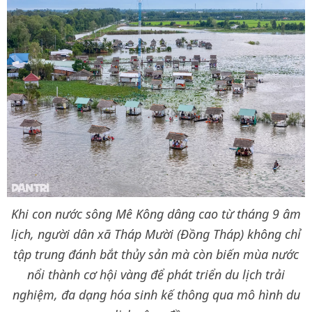
Khi con nước sông Mê Kông dâng cao từ tháng 9 âm
lịch, người dân xã Tháp Mười (Đồng Tháp) không chỉ
tập trung đánh bắt thủy sản mà còn biến mùa nước
nổi thành cơ hội vàng để phát triển du lịch trải
nghiệm, đa dạng hóa sinh kế thông qua mô hình du