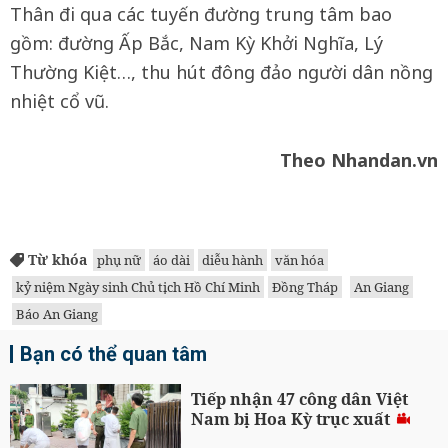
Thân đi qua các tuyến đường trung tâm bao
gồm: đường Ấp Bắc, Nam Kỳ Khởi Nghĩa, Lý
Thường Kiệt…, thu hút đông đảo người dân nồng
nhiệt cổ vũ.
Theo Nhandan.vn
Từ khóa
phụ nữ
áo dài
diễu hành
văn hóa
kỷ niệm Ngày sinh Chủ tịch Hồ Chí Minh
Đồng Tháp
An Giang
Báo An Giang
Bạn có thể quan tâm
Tiếp nhận 47 công dân Việt
Nam bị Hoa Kỳ trục xuất