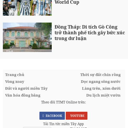
World Cup
Đồng Tháp: Di tích Gò Công
trở thành phế tích gây bức xúc
trong dư luận
Trang chủ
Thời sự đất chín rồng
Vòng xoay
Dọc ngang sông nước
Đất và người miền Tây
Làng trên, xóm dưới
Văn hóa đồng bằng
Du lịch miệt vườn
Theo dõi TTMT Online trên:
FACEBOOK
YOUTUBE
Tải Tin tức miền Tây App