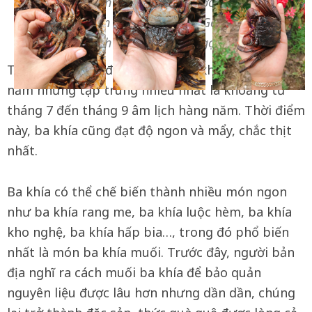
Bộ nhưng ngon và nổi tiếng, được du khách ưa
chuộng nhất vẫn là ba khía Rạch Gốc, huyện Ngọc
Hiển, tỉnh Cà Mau (Ảnh: Ngọc Triều)
Theo người dân địa phương, ba khía có quanh
năm nhưng tập trung nhiều nhất là khoảng từ
tháng 7 đến tháng 9 âm lịch hàng năm. Thời điểm
này, ba khía cũng đạt độ ngon và mẩy, chắc thịt
nhất.
Ba khía có thể chế biến thành nhiều món ngon
như ba khía rang me, ba khía luộc hèm, ba khía
kho nghệ, ba khía hấp bia…, trong đó phổ biến
nhất là món ba khía muối. Trước đây, người bản
địa nghĩ ra cách muối ba khía để bảo quản
nguyên liệu được lâu hơn nhưng dần dần, chúng