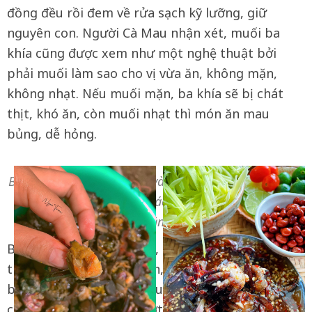
đồng đều rồi đem về rửa sạch kỹ lưỡng, giữ
nguyên con. Người Cà Mau nhận xét, muối ba
khía cũng được xem như một nghệ thuật bởi
phải muối làm sao cho vị vừa ăn, không mặn,
không nhạt. Nếu muối mặn, ba khía sẽ bị chát
thịt, khó ăn, còn muối nhạt thì món ăn mau
bủng, dễ hỏng.
Ba khía muối nguyên con và ba khía muối trộn sẵn là
hai món ăn được thực khách ưa chuộng nhất (Ảnh:
Ngọc Triều, Đặng Xuân Uyên)
Ba khía muối từ 3-5 ngày, hoặc một tuần là có
thể ăn được. Trước khi ăn, người ta bóc mai ra,
bẻ từng càng rồi trộn đều cùng các gia vị như
chanh, đường, dứa, tỏi, ớt,… để giảm độ mặn và