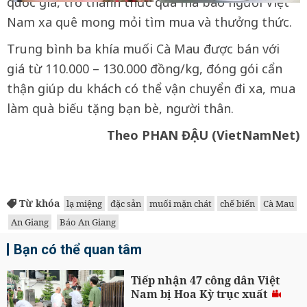
quốc gia, trở thành thức quà mà bao người Việt
Nam xa quê mong mỏi tìm mua và thưởng thức.
Trung bình ba khía muối Cà Mau được bán với
giá từ 110.000 – 130.000 đồng/kg, đóng gói cẩn
thận giúp du khách có thể vận chuyển đi xa, mua
làm quà biếu tặng bạn bè, người thân.
Theo PHAN ĐẬU (VietNamNet)
Từ khóa
lạ miệng
đặc sản
muối mặn chát
chế biến
Cà Mau
An Giang
Báo An Giang
Bạn có thể quan tâm
Tiếp nhận 47 công dân Việt
Nam bị Hoa Kỳ trục xuất