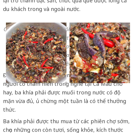
lại trở thành đặc sản, thức quà quê được lòng cả
du khách trong và ngoài nước.
Cuối năm 2019, nghề "muối ba khía" được công nhận
là "Di sản Văn hóa phi vật thể Quốc gia". Điều này
giúp cho đặc sản ba khía muối càng được nhiều
người biết đến và tìm mua thưởng thức (Ảnh: Ngọc
Triều)
Để làm ba khía muối ngon và chuẩn vị, những
người có thâm niên trong nghề tại Cà Mau cho
hay, ba khía phải được muối trong nước có độ
mặn vừa đủ, ủ chừng một tuần là có thể thưởng
thức.
Ba khía phải được thu mua từ các phiên chợ sớm,
chọn những con còn tươi, sống khỏe, kích thước