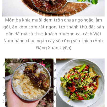
Món ba khía muối đem trộn chua ngọt hoặc làm
gỏi, ăn kèm cơm rất ngon, trở thành thứ đặc sản
dân dã mà cả thực khách phương xa, cách Việt
Nam hàng chục ngàn cây số cũng yêu thích (Ảnh:
Đặng Xuân Uyên)
Món ba khía muối được “săn đón” nhiều nhất vào các
dịp lễ, Tết,… được xem như món ăn giải ngấy lạ
miệng, thơm ngon (Ảnh: Ngọc Triều, Đặng Xuân Uyên)
Hiện nay, ba khía muối không chỉ là món ngon
dân dã của riêng người Cà Mau mà đã vươn tầm
thành đặc sản nổi tiếng, vượt ra khỏi biên giới