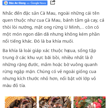
Nhắc đến đặc sản Cà Mau, ngoài những cái tên
quen thuộc như cua Cà Mau, bánh tằm gà cay, cá
thòi lòi nướng, mật ong rừng U Minh,… còn có
một món ngon dân dã nhưng không kém phần
nổi tiếng khác. Đó là ba khía muối.
Ba khía là loài giáp xác thuộc họ cua, sống tập
trung ở các khu vực bãi bồi, nhiều nhất là ở
những rặng đước, mắm hoặc bờ vuông quanh
rừng ngập mặn. Chúng có vẻ ngoài giống cua
nhưng kích thước nhỏ hơn, nổi bật với lớp vỏ
màu đỏ tía.
Ba khía được tìm thấy nhiều ở vùng sông nước Nam