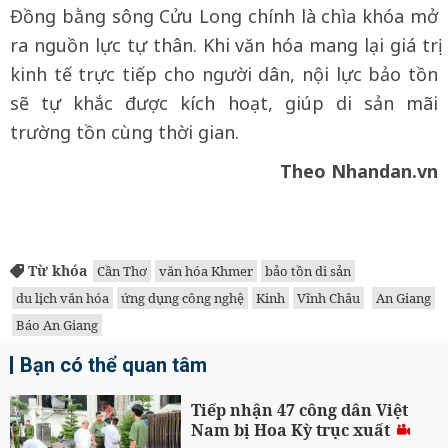
Đồng bằng sông Cửu Long chính là chìa khóa mở
ra nguồn lực tự thân. Khi văn hóa mang lại giá trị
kinh tế trực tiếp cho người dân, nội lực bảo tồn
sẽ tự khắc được kích hoạt, giúp di sản mãi
trường tồn cùng thời gian.
Theo Nhandan.vn
Từ khóa
Cần Thơ
văn hóa Khmer
bảo tồn di sản
du lịch văn hóa
ứng dụng công nghệ
Kinh
Vĩnh Châu
An Giang
Báo An Giang
Bạn có thể quan tâm
Tiếp nhận 47 công dân Việt
Nam bị Hoa Kỳ trục xuất