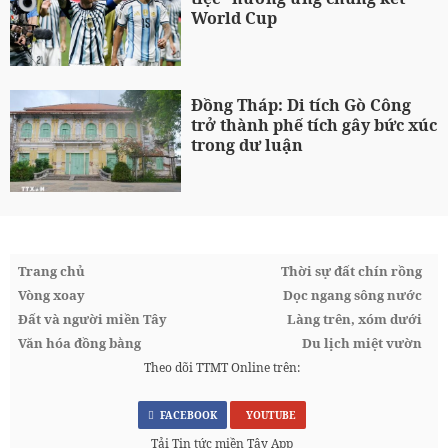
World Cup
Đồng Tháp: Di tích Gò Công
trở thành phế tích gây bức xúc
trong dư luận
Trang chủ
Thời sự đất chín rồng
Vòng xoay
Dọc ngang sông nước
Đất và người miền Tây
Làng trên, xóm dưới
Văn hóa đồng bằng
Du lịch miệt vườn
Theo dõi TTMT Online trên:
FACEBOOK
YOUTUBE
Tải Tin tức miền Tây App