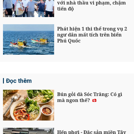
với nhà thầu vi phạm, chậm
tiến độ
Phát hiện 1 thi thể trong vụ 2
ngư dân mất tích trên biển
Phú Quốc
Đọc thêm
Bún gỏi dà Sóc Trăng: Có gì
mà ngon thế?
Hến phơi - Đặc sản miền Tây