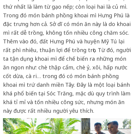
thứ nhất là làm từ gạo nếp; còn loại hai là củ mì.
Trong đó món bánh phồng khoai mì Hưng Phú là
đặc trưng hơn cả. Sở dĩ có món ăn này là do khoai
mì rất dễ trồng, không tốn nhiều công chăm sóc.
Thêm vào đó, đất Hưng Phú và huyện Mỹ Tú lại
rất phì nhiêu, thuận lợi để trồng trọt. Từ đó, người
ta tận dụng khoai mì để chế biến ra những món
ăn ngon như: chè thập cẩm, chè ỷ, xôi, hấp nước
cốt dừa, cà ri… trong đó có món bánh phồng
khoai mì trứ danh miền Tây. Đây là một loại bánh
khá phổ biến tại Sóc Trăng, mặc dù quy trình làm
khá tỉ mỉ và tốn nhiều công sức, nhưng món ăn
này được rất nhiều người yêu thích.