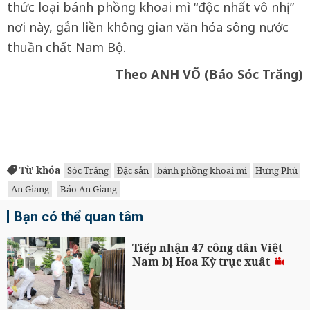
thức loại bánh phồng khoai mì “độc nhất vô nhị”
nơi này, gắn liền không gian văn hóa sông nước
thuần chất Nam Bộ.
Theo ANH VÕ (Báo Sóc Trăng)
Từ khóa
Sóc Trăng
Đặc sản
bánh phồng khoai mì
Hưng Phú
An Giang
Báo An Giang
Bạn có thể quan tâm
Tiếp nhận 47 công dân Việt
Nam bị Hoa Kỳ trục xuất