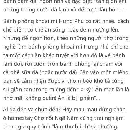
bánh đậm đà, ngon hơn và đặc biệt “tan giòn khi
nhúng trong nước đá lạnh và để được lâu hơn…”.
Bánh phồng khoai mì Hưng Phú có rất nhiều cách
chế biến, có thể ăn sống hoặc đem nướng lên.
Nhưng để ngon hơn, theo những người thợ trong
nghề làm bánh phồng khoai mì Hưng Phú chỉ cho
ta một cách ăn khác tuyệt vời hơn đó là xé bánh
làm đôi, rồi cuốn tròn bánh phồng lại chấm với
cà phê sữa đá (hoặc nước đá). Cắn vào một miếng
bạn sẽ cảm nhận được vị thơm béo khó tả cùng
sự giòn tan trong miệng đến “lạ kỳ”. Ăn một lần là
nhớ mãi không quên! Ăn là bị “ghiền”…
Ai đã đến và chưa đến? Hãy mau mau dừng chân
ở homestay Chợ nổi Ngã Năm cùng trải nghiệm
tham gia quy trình “làm thợ bánh” và thưởng