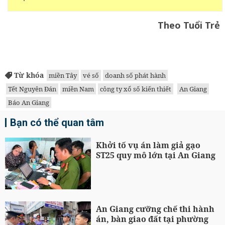
Theo Tuổi Trẻ
Từ khóa
miền Tây
vé số
doanh số phát hành
Tết Nguyên Đán
miền Nam
công ty xổ số kiến thiết
An Giang
Báo An Giang
Bạn có thể quan tâm
Khởi tố vụ án làm giả gạo
ST25 quy mô lớn tại An Giang
An Giang cưỡng chế thi hành
án, bàn giao đất tại phường