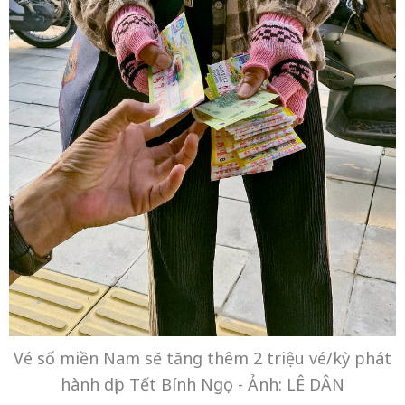
Vé số miền Nam sẽ tăng thêm 2 triệu vé/kỳ phát
hành dịp Tết Bính Ngọ - Ảnh: LÊ DÂN