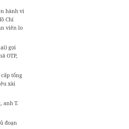
ện hành vi
Hồ Chí
ân viên lo
ại) gọi
mã OTP,
 cấp tổng
iêu xài
, anh T.
hủ đoạn