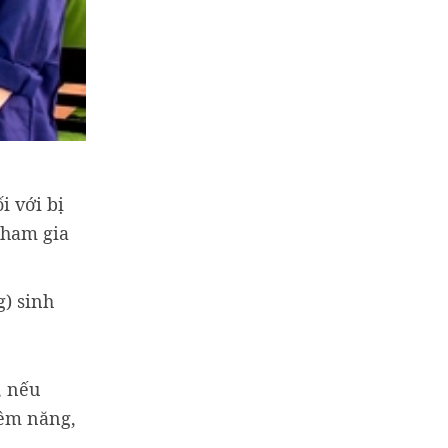
i với bị
tham gia
) sinh
, nếu
iềm năng,