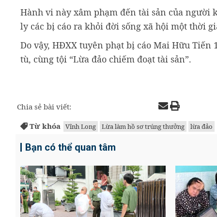
Hành vi này xâm phạm đến tài sản của người k
ly các bị cáo ra khỏi đời sống xã hội một thời 
Do vậy, HĐXX tuyên phạt bị cáo Mai Hữu Tiến 
tù, cùng tội “Lừa đảo chiếm đoạt tài sản”.
Chia sẻ bài viết:
Từ khóa
Vĩnh Long
Lừa làm hồ sơ trúng thưởng
lừa đảo
Bạn có thể quan tâm