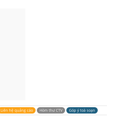
Liên hệ quảng cáo
Hòm thư CTV
Góp ý toà soạn