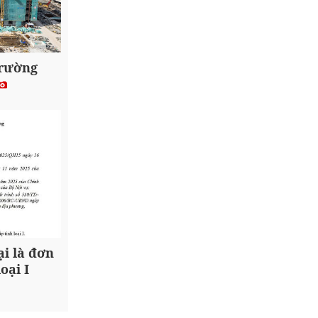
trường
i là đơn
oại I