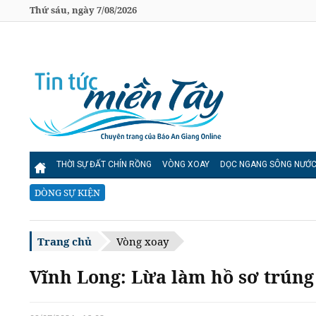
Thứ sáu, ngày 7/08/2026
THỜI SỰ ĐẤT CHÍN RỒNG
VÒNG XOAY
DỌC NGANG SÔNG NƯỚ
DÒNG SỰ KIỆN
Trang chủ
Vòng xoay
Vĩnh Long: Lừa làm hồ sơ trúng