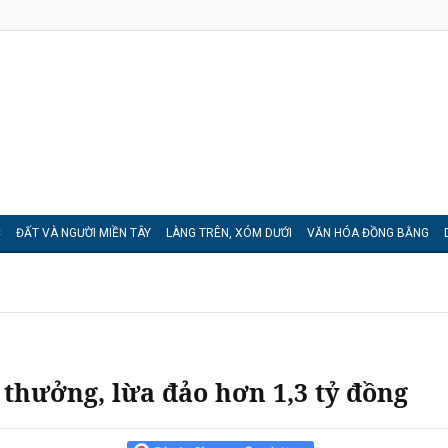
C
ĐẤT VÀ NGƯỜI MIỀN TÂY
LÀNG TRÊN, XÓM DƯỚI
VĂN HÓA ĐỒNG BẰNG
 thưởng, lừa đảo hơn 1,3 tỷ đồng