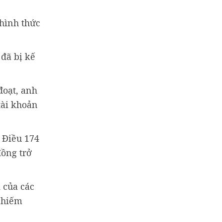
 hình thức
 đã bị kế
đoạt, anh
tài khoản
, Điều 174
đồng trở
 của các
 chiếm