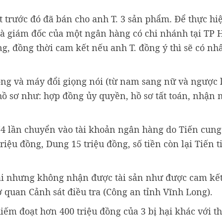
iết trước đó đã bán cho anh T. 3 sản phẩm. Để thực hi
 là giám đốc của một ngân hàng có chi nhánh tại TP 
g, đồng thời cam kết nếu anh T. đồng ý thì sẽ có nh
động và máy đổi giọng nói (từ nam sang nữ và ngược l
hồ sơ như: hợp đồng ủy quyền, hồ sơ tất toán, nhận 
 74 lần chuyển vào tài khoản ngân hàng do Tiến cung
riệu đồng, Dung 15 triệu đồng, số tiền còn lại Tiến t
dài nhưng không nhận được tài sản như được cam kết
 quan Cảnh sát điều tra (Công an tỉnh Vĩnh Long).
iếm đoạt hơn 400 triệu đồng của 3 bị hại khác với t