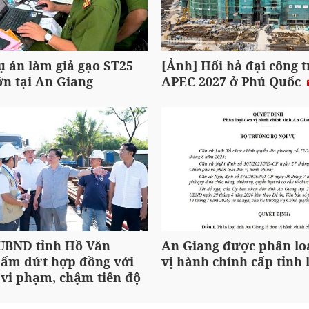
ụ án làm giả gạo ST25
[Ảnh] Hối hả đại công 
ớn tại An Giang
APEC 2027 ở Phú Quốc
 UBND tỉnh Hồ Văn
An Giang được phân loạ
ấm dứt hợp đồng với
vị hành chính cấp tỉnh l
 vi phạm, chậm tiến độ