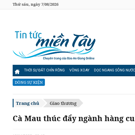
Thứ sáu, ngày 7/08/2026
THỜI SỰ ĐẤT CHÍN RỒNG
VÒNG XOAY
DỌC NGANG SÔNG NƯỚ
DÒNG SỰ KIỆN
Trang chủ
Giao thương
Cà Mau thúc đẩy ngành hàng cua