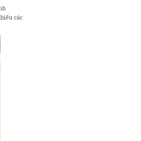
ành
thiếu các