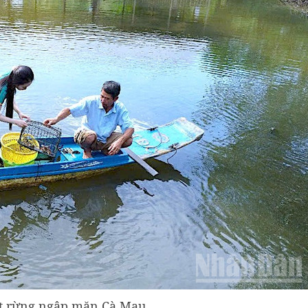
ệt rừng ngập mặn Cà Mau.