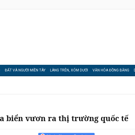
C
ĐẤT VÀ NGƯỜI MIỀN TÂY
LÀNG TRÊN, XÓM DƯỚI
VĂN HÓA ĐỒNG BẰNG
 biển vươn ra thị trường quốc tế