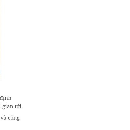
 định
gian tới.
 và cộng