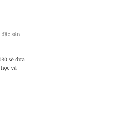
 đặc sản
030 sẽ đưa
 học và