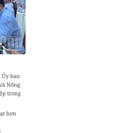
h Ủy ban
 và Nông
ệp trong
đạt hơn