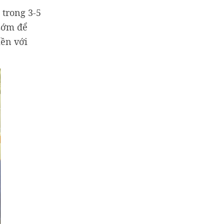
 trong 3-5
 sớm để
iền với