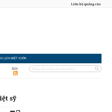
Liên hệ quảng cáo
DU LỊCH MIỆT VƯỜN
RSS
iệt sỹ