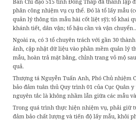
Ban Chỉ đạo 515 tỉnh Đồng Tháp đã thành lập đội
phân công nhiệm vụ cụ thể. Đó là tổ lấy mẫu (
quản lý thông tin mẫu hài cốt liệt sỹ); tổ khai 
khánh tiết, dân vận; tổ hậu cần và vận chuyển
Ngoài ra, có 3 tổ chuyên trách với gần 30 thàn
ảnh, cập nhật dữ liệu vào phần mềm quản lý thôn
mẫu, hoàn trả mặt bằng, chỉnh trang vỏ mộ sau 
quả.
Thượng tá Nguyễn Tuấn Anh, Phó Chủ nhiệm Chí
bảo đảm tuân thủ Quy trình 01 của Cục Quân y t
nguyên tắc là không nhầm lẫn giữa các mẫu v
Trong quá trình thực hiện nhiệm vụ, phải giữ tu
đảm bảo chất lượng và tiến độ lấy mẫu, khôi phụ