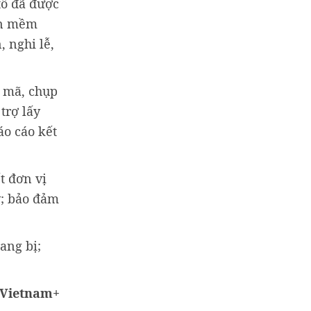
tổ đã được
hần mềm
, nghi lễ,
n mã, chụp
trợ lấy
áo cáo kết
t đơn vị
ỹ; bảo đảm
ang bị;
Vietnam+