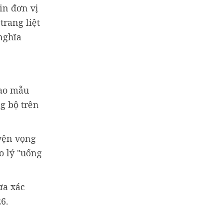
in đơn vị
trang liệt
nghĩa
iao mẫu
ng bộ trên
uyện vọng
o lý "uống
ưa xác
6.