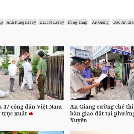
áp
Anh hùng liệt sỹ
Hài cốt liệt sỹ
Đồng Tháp
An Giang
Báo An Gia
n 47 công dân Việt Nam
An Giang cưỡng chế thi
 trục xuất
bàn giao đất tại phườn
Xuyên