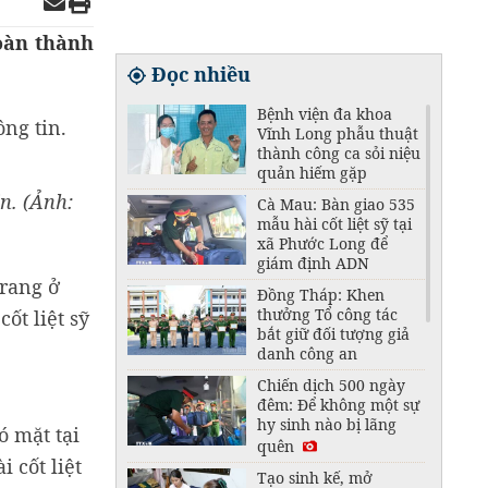
oàn thành
Đọc nhiều
Bệnh viện đa khoa
Vĩnh Long phẫu thuật
thành công ca sỏi niệu
quản hiếm gặp
n. (Ảnh:
Cà Mau: Bàn giao 535
mẫu hài cốt liệt sỹ tại
xã Phước Long để
giám định ADN
trang ở
Đồng Tháp: Khen
thưởng Tổ công tác
ốt liệt sỹ
bắt giữ đối tượng giả
danh công an
Chiến dịch 500 ngày
đêm: Để không một sự
hy sinh nào bị lãng
ó mặt tại
quên
 cốt liệt
Tạo sinh kế, mở