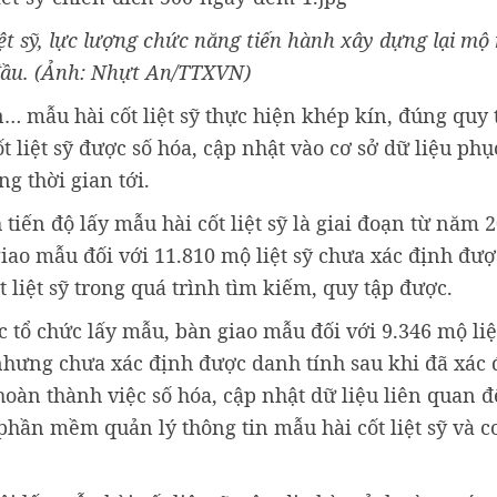
iệt sỹ, lực lượng chức năng tiến hành xây dựng lại mộ
đầu. (Ảnh: Nhựt An/TTXVN)
n… mẫu hài cốt liệt sỹ thực hiện khép kín, đúng quy 
liệt sỹ được số hóa, cập nhật vào cơ sở dữ liệu phụ
ng thời gian tới.
tiến độ lấy mẫu hài cốt liệt sỹ là giai đoạn từ năm 
iao mẫu đối với 11.810 mộ liệt sỹ chưa xác định đư
ốt liệt sỹ trong quá trình tìm kiếm, quy tập được.
c tổ chức lấy mẫu, bàn giao mẫu đối với 9.346 mộ liệ
n nhưng chưa xác định được danh tính sau khi đã xác
hoàn thành việc số hóa, cập nhật dữ liệu liên quan 
 phần mềm quản lý thông tin mẫu hài cốt liệt sỹ và c