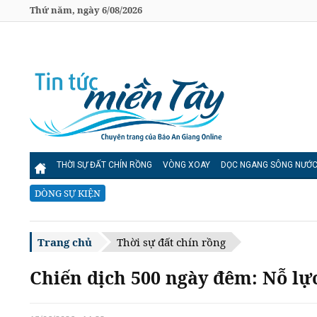
Thứ năm, ngày 6/08/2026
THỜI SỰ ĐẤT CHÍN RỒNG
VÒNG XOAY
DỌC NGANG SÔNG NƯỚ
DÒNG SỰ KIỆN
Trang chủ
Thời sự đất chín rồng
Chiến dịch 500 ngày đêm: Nỗ lực