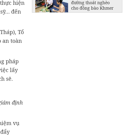
 thực hiện
đường thoát nghèo
cho đồng bào Khmer
t sỹ… đến
Đồng Tháp giảm 700
trường học công lập
sau khi sắp xếp
Tháp), Tổ
o an toàn
ơng pháp
iệc lấy
h sẽ.
giám định
nhiệm vụ
 đẩy