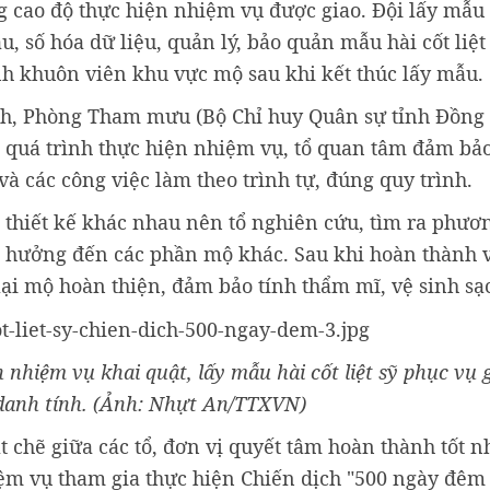
ng cao độ thực hiện nhiệm vụ được giao. Đội lấy mẫu
u, số hóa dữ liệu, quản lý, bảo quản mẫu hài cốt liệ
inh khuôn viên khu vực mộ sau khi kết thúc lấy mẫu.
nh, Phòng Tham mưu (Bộ Chỉ huy Quân sự tỉnh Đồng 
g quá trình thực hiện nhiệm vụ, tổ quan tâm đảm bả
và các công việc làm theo trình tự, đúng quy trình.
u, thiết kế khác nhau nên tổ nghiên cứu, tìm ra phư
 hưởng đến các phần mộ khác. Sau khi hoàn thành v
lại mộ hoàn thiện, đảm bảo tính thẩm mĩ, vệ sinh sạc
nhiệm vụ khai quật, lấy mẫu hài cốt liệt sỹ phục vụ 
danh tính. (Ảnh: Nhựt An/TTXVN)
t chẽ giữa các tổ, đơn vị quyết tâm hoàn thành tốt 
hiệm vụ tham gia thực hiện Chiến dịch "500 ngày đêm