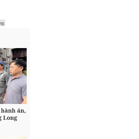
ng
 hành án,
g Long