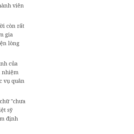
hành viên
.
ời còn rất
m gia
iện lòng
inh của
là nhiệm
ục vụ quân
 chữ "chưa
ệt sỹ
ám định