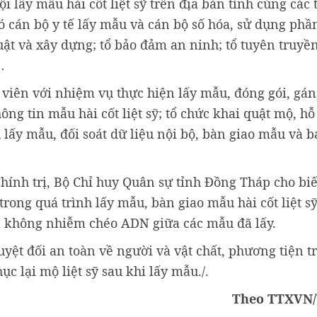
 lấy mẫu hài cốt liệt sỹ trên địa bàn tỉnh cùng các 
có cán bộ y tế lấy mẫu và cán bộ số hóa, sử dụng p
quật và xây dựng; tổ bảo đảm an ninh; tổ tuyên truyền
…
h viên với nhiệm vụ thực hiện lấy mẫu, đóng gói, gá
g tin mẫu hài cốt liệt sỹ; tổ chức khai quật mộ, hỗ 
lấy mẫu, đối soát dữ liệu nội bộ, bàn giao mẫu và b
nh trị, Bộ Chỉ huy Quân sự tỉnh Đồng Tháp cho biế
rong quá trình lấy mẫu, bàn giao mẫu hài cốt liệt s
à không nhiễm chéo ADN giữa các mẫu đã lấy.
yệt đối an toàn về người và vật chất, phương tiện tr
c lại mộ liệt sỹ sau khi lấy mẫu./.
Theo TTXVN/