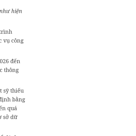
 như hiện
trình
c vụ công
2026 đến
ợc thông
t sỹ thiếu
 định bằng
đến quá
ơ sở dữ