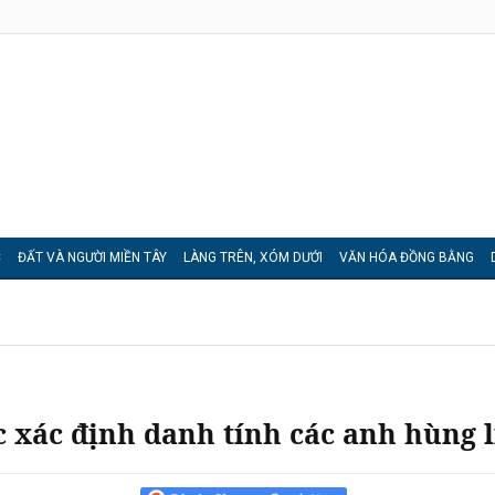
C
ĐẤT VÀ NGƯỜI MIỀN TÂY
LÀNG TRÊN, XÓM DƯỚI
VĂN HÓA ĐỒNG BẰNG
 xác định danh tính các anh hùng l