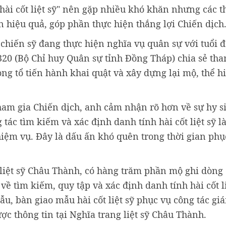
hài cốt liệt sỹ" nên gặp nhiều khó khăn nhưng các t
 hiệu quả, góp phần thực hiện thắng lợi Chiến dịch
hiến sỹ đang thực hiện nghĩa vụ quân sự với tuổi đ
20 (Bộ Chỉ huy Quân sự tỉnh Đồng Tháp) chia sẻ tha
ng tổ tiến hành khai quật và xây dựng lại mộ, thể h
ham gia Chiến dịch, anh cảm nhận rõ hơn về sự hy s
g tác tìm kiếm và xác định danh tính hài cốt liệt sỹ 
nhiệm vụ. Đây là dấu ấn khó quên trong thời gian ph
g liệt sỹ Châu Thành, có hàng trăm phần mộ ghi dòng
về tìm kiếm, quy tập và xác định danh tính hài cốt li
ẫu, bàn giao mẫu hài cốt liệt sỹ phục vụ công tác gi
ược thông tin tại Nghĩa trang liệt sỹ Châu Thành.