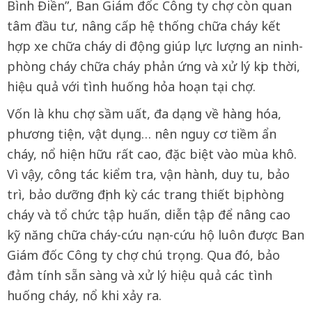
Bình Điền”, Ban Giám đốc Công ty chợ còn quan
tâm đầu tư, nâng cấp hệ thống chữa cháy kết
hợp xe chữa cháy di động giúp lực lượng an ninh-
phòng cháy chữa cháy phản ứng và xử lý kịp thời,
hiệu quả với tình huống hỏa hoạn tại chợ.
Vốn là khu chợ sầm uất, đa dạng về hàng hóa,
phương tiện, vật dụng… nên nguy cơ tiềm ẩn
cháy, nổ hiện hữu rất cao, đặc biệt vào mùa khô.
Vì vậy, công tác kiểm tra, vận hành, duy tu, bảo
trì, bảo dưỡng định kỳ các trang thiết bị phòng
cháy và tổ chức tập huấn, diễn tập để nâng cao
kỹ năng chữa cháy-cứu nạn-cứu hộ luôn được Ban
Giám đốc Công ty chợ chú trọng. Qua đó, bảo
đảm tính sẵn sàng và xử lý hiệu quả các tình
huống cháy, nổ khi xảy ra.