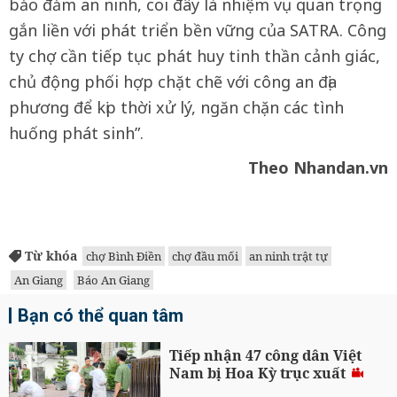
bảo đảm an ninh, coi đây là nhiệm vụ quan trọng
gắn liền với phát triển bền vững của SATRA. Công
ty chợ cần tiếp tục phát huy tinh thần cảnh giác,
chủ động phối hợp chặt chẽ với công an địa
phương để kịp thời xử lý, ngăn chặn các tình
huống phát sinh”.
Theo Nhandan.vn
Từ khóa
chợ Bình Điền
chợ đầu mối
an ninh trật tự
An Giang
Báo An Giang
Bạn có thể quan tâm
Tiếp nhận 47 công dân Việt
Nam bị Hoa Kỳ trục xuất