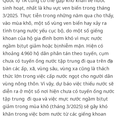
Quốc lộ 1A cũng có thể gặp khó khăn về nước
sinh hoạt, nhất là khu vực ven biển trong tháng
3/2025. Thực tiễn trong những năm qua cho thấy,
vào mùa khô, một số vùng ven biển hay xảy ra
tình trạng nước yếu cục bộ, do một số giếng
khoan của hộ gia đình bơm khó vì mực nước
ngầm bị tụt giảm hoặc bị nhiễm mặn. Hiện có
khoảng 4.960 hộ dân phân tán theo tuyến, cụm
chưa có tuyến ống nước tập trung đi qua trên địa
bàn các ấp, xã, vùng sâu, vùng xa cũng là thách
thức lớn trong việc cấp nước ngọt cho người dân
vùng nông thôn. Vì vậy, dự báo việc thiếu nước sẽ
diễn ra ở một số nơi hiện chưa có tuyến ống nước
tập trung đi qua và việc mực nước ngầm bị tụt
giảm trong mùa khô (tháng 3/2025) sẽ gây khó
khăn trong việc bơm nước từ các giếng khoan