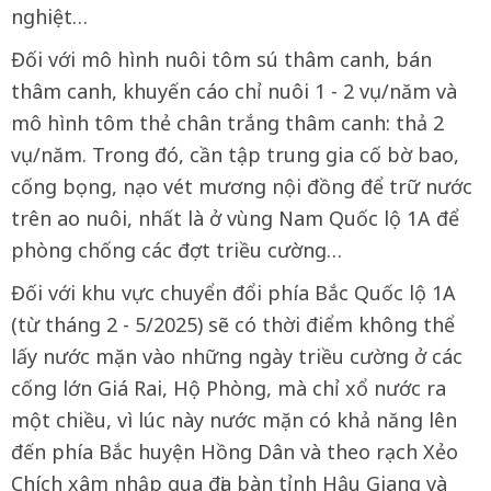
nghiệt…
Đối với mô hình nuôi tôm sú thâm canh, bán
thâm canh, khuyến cáo chỉ nuôi 1 - 2 vụ/năm và
mô hình tôm thẻ chân trắng thâm canh: thả 2
vụ/năm. Trong đó, cần tập trung gia cố bờ bao,
cống bọng, nạo vét mương nội đồng để trữ nước
trên ao nuôi, nhất là ở vùng Nam Quốc lộ 1A để
phòng chống các đợt triều cường…
Đối với khu vực chuyển đổi phía Bắc Quốc lộ 1A
(từ tháng 2 - 5/2025) sẽ có thời điểm không thể
lấy nước mặn vào những ngày triều cường ở các
cống lớn Giá Rai, Hộ Phòng, mà chỉ xổ nước ra
một chiều, vì lúc này nước mặn có khả năng lên
đến phía Bắc huyện Hồng Dân và theo rạch Xẻo
Chích xâm nhập qua địa bàn tỉnh Hậu Giang và