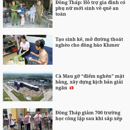
Đồng Tháp: Hỗ trợ gia đình có
phụ nữ mới sinh về quê an
toàn
Tạo sinh kế, mở đường thoát
nghèo cho đồng bào Khmer
Cà Mau gỡ “điểm nghẽn” mặt
bằng, xây dựng kịch bản giải
ngân
Đồng Tháp giảm 700 trường
học công lập sau khi sắp xếp