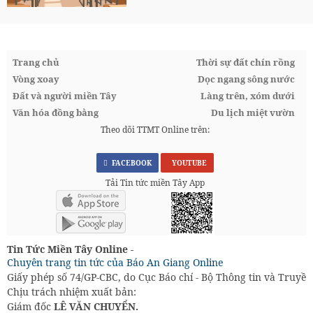
Trang chủ
Thời sự đất chín rồng
Vòng xoay
Dọc ngang sông nước
Đất và người miền Tây
Làng trên, xóm dưới
Văn hóa đồng bằng
Du lịch miệt vườn
Theo dõi TTMT Online trên:
FACEBOOK
YOUTUBE
Tải Tin tức miền Tây App
Tin Tức Miền Tây Online -
Chuyên trang tin tức của Báo An Giang Online
Giấy phép số 74/GP-CBC, do Cục Báo chí - Bộ Thông tin và Truyền
Chịu trách nhiệm xuất bản:
Giám đốc
LÊ VĂN CHUYỂN.