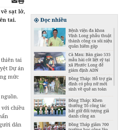
ề sạt lở,
ên tai.
Đọc nhiều
Bệnh viện đa khoa
Vĩnh Long phẫu thuật
thành công ca sỏi niệu
quản hiếm gặp
Cà Mau: Bàn giao 535
thiên tai
mẫu hài cốt liệt sỹ tại
xã Phước Long để
yệt Dự án
giám định ADN
tổng mức
Đồng Tháp: Hỗ trợ gia
đình có phụ nữ mới
sinh về quê an toàn
u nguồn.
Đồng Tháp: Khen
thưởng Tổ công tác
 với chiều
bắt giữ đối tượng giả
khẩn
danh công an
người dân
Đồng Tháp giảm 700
trường học công lập