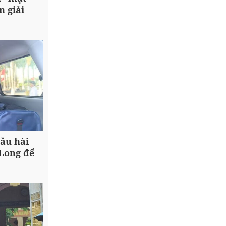
n giải
ẫu hài
 Long để