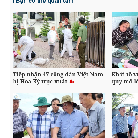
Bạn có thể quan tâm
Tiếp nhận 47 công dân Việt Nam
Khởi tố v
bị Hoa Kỳ trục xuất
quy mô l