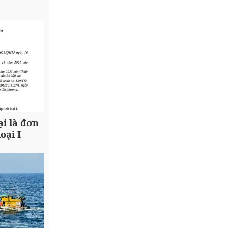
i là đơn
oại I