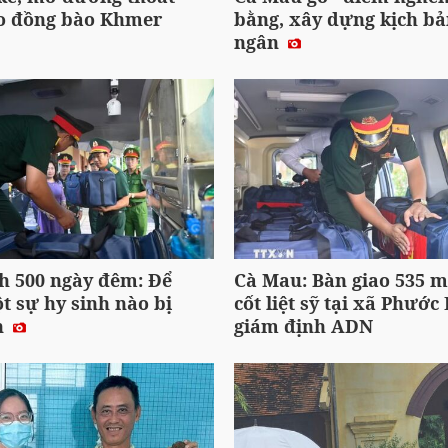
o đồng bào Khmer
bằng, xây dựng kịch bả
ngân
h 500 ngày đêm: Để
Cà Mau: Bàn giao 535 m
 sự hy sinh nào bị
cốt liệt sỹ tại xã Phước
n
giám định ADN