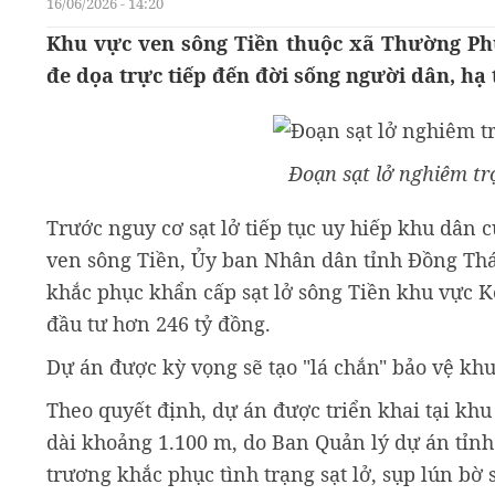
16/06/2026 - 14:20
Khu vực ven sông Tiền thuộc xã Thường Phư
đe dọa trực tiếp đến đời sống người dân, hạ 
Đoạn sạt lở nghiêm t
Trước nguy cơ sạt lở tiếp tục uy hiếp khu dân c
ven sông Tiền, Ủy ban Nhân dân tỉnh Đồng Th
khắc phục khẩn cấp sạt lở sông Tiền khu vực K
đầu tư hơn 246 tỷ đồng.
Dự án được kỳ vọng sẽ tạo "lá chắn" bảo vệ kh
Theo quyết định, dự án được triển khai tại kh
dài khoảng 1.100 m, do Ban Quản lý dự án tỉnh
trương khắc phục tình trạng sạt lở, sụp lún bờ