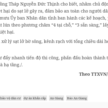
Đồng Tháp Nguyễn Đức Thịnh cho biết, nhằm chủ độ
 hại do sạt lở gây ra, đảm bảo an toàn cho người dâ
 mưu Ủy ban Nhân dân tỉnh ban hành các kế hoạch,
ụt lún theo phương châm “4 tại chỗ,” “3 sẵn sàng,” l
ệt hại.
xử lý sạt lở bờ sông, kênh rạch với tổng chiều dài h
ư đẩy nhanh tiến độ thi công, phấn đấu hoàn thành
 hạ tầng./.
Theo TTXVN/
bảo vệ dân cư
dự án khẩn cấp
An Giang
Báo An Giang