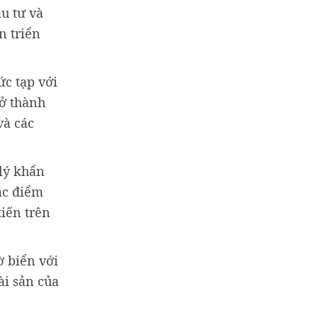
u tư và
n triển
ức tạp với
ở thành
và các
 lý khẩn
ác điểm
kiến trên
ờ biển với
ài sản của