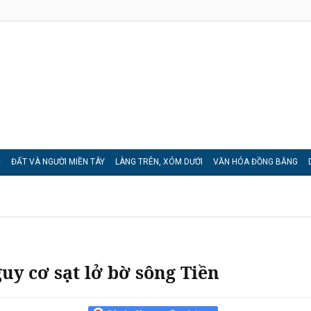
C
ĐẤT VÀ NGƯỜI MIỀN TÂY
LÀNG TRÊN, XÓM DƯỚI
VĂN HÓA ĐỒNG BẰNG
y cơ sạt lở bờ sông Tiền