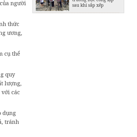
 của người
sau khi sắp xếp
Tạo sinh kế, mở
đường thoát nghèo
ình thức
cho đồng bào Khmer
ung ương,
m cụ thể
ng quy
ất lượng,
 với các
p dụng
ả, tránh