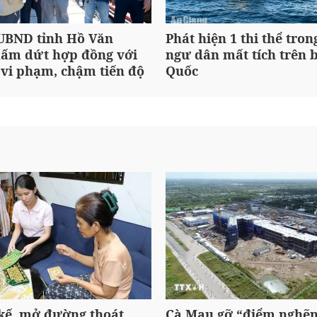
 UBND tỉnh Hồ Văn
Phát hiện 1 thi thể tron
ấm dứt hợp đồng với
ngư dân mất tích trên 
 vi phạm, chậm tiến độ
Quốc
 kế, mở đường thoát
Cà Mau gỡ “điểm nghẽ