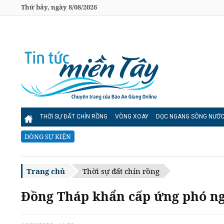
Thứ bảy, ngày 8/08/2026
THỜI SỰ ĐẤT CHÍN RỒNG
VÒNG XOAY
DỌC NGANG SÔNG NƯỚ
DÒNG SỰ KIỆN
Trang chủ
Thời sự đất chín rồng
Đồng Tháp khẩn cấp ứng phó ngu