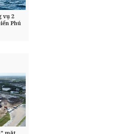
g vụ 2
biển Phú
n” mặt