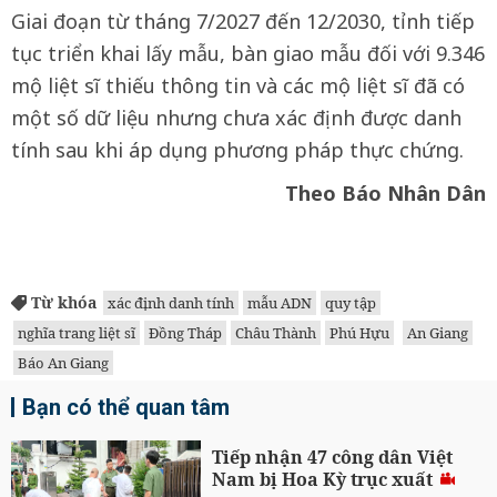
Giai đoạn từ tháng 7/2027 đến 12/2030, tỉnh tiếp
tục triển khai lấy mẫu, bàn giao mẫu đối với 9.346
mộ liệt sĩ thiếu thông tin và các mộ liệt sĩ đã có
một số dữ liệu nhưng chưa xác định được danh
tính sau khi áp dụng phương pháp thực chứng.
Theo Báo Nhân Dân
Từ khóa
xác định danh tính
mẫu ADN
quy tập
nghĩa trang liệt sĩ
Đồng Tháp
Châu Thành
Phú Hựu
An Giang
Báo An Giang
Bạn có thể quan tâm
Tiếp nhận 47 công dân Việt
Nam bị Hoa Kỳ trục xuất