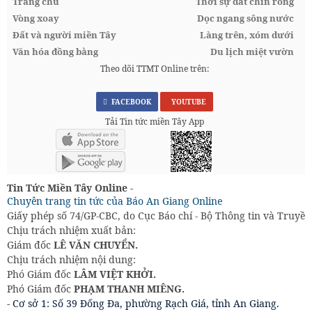
Trang chủ
Thời sự đất chín rồng
Vòng xoay
Dọc ngang sông nước
Đất và người miền Tây
Làng trên, xóm dưới
Văn hóa đồng bằng
Du lịch miệt vườn
Theo dõi TTMT Online trên:
FACEBOOK
YOUTUBE
Tải Tin tức miền Tây App
Tin Tức Miền Tây Online -
Chuyên trang tin tức của Báo An Giang Online
Giấy phép số 74/GP-CBC, do Cục Báo chí - Bộ Thông tin và Truyền
Chịu trách nhiệm xuất bản:
Giám đốc
LÊ VĂN CHUYỂN.
Chịu trách nhiệm nội dung:
Phó Giám đốc
LÂM VIỆT KHỞI.
Phó Giám đốc
PHẠM THANH MIÊNG.
- Cơ sở 1: Số 39 Đống Đa, phường Rạch Giá, tỉnh An Giang.