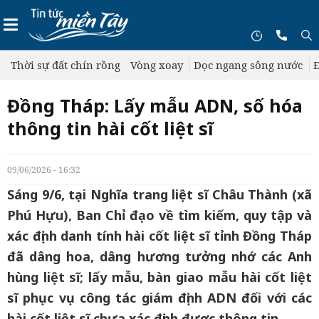
Thời sự đất chín rồng
Vòng xoay
Dọc ngang sông nước
Đ
Đồng Tháp: Lấy mẫu ADN, số hóa
thông tin hài cốt liệt sĩ
09/06/2026 - 16:32
Sáng 9/6, tại Nghĩa trang liệt sĩ Châu Thành (xã
Phú Hựu), Ban Chỉ đạo về tìm kiếm, quy tập và
xác định danh tính hài cốt liệt sĩ tỉnh Đồng Tháp
đã dâng hoa, dâng hương tưởng nhớ các Anh
hùng liệt sĩ; lấy mẫu, bàn giao mẫu hài cốt liệt
sĩ phục vụ công tác giám định ADN đối với các
hài cốt liệt sĩ chưa xác định được thông tin.