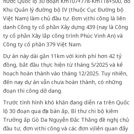
nước Quốc lộ 30 đoạn Km107+778-Km118+500, do
Khu Quản lý đường bộ IV (thuộc Cục Đường bộ
Việt Nam) làm chủ đầu tư. Đơn vị thi công là liên
danh Công ty cổ phần Xây dựng 439 (nay là Công
ty cổ phần Xây lắp công trình Phúc Vinh An) và
Công ty cổ phần 379 Việt Nam.
Dự án này dài gần 11km với kinh phí hơn 42 tỷ
đồng, bắt đầu thực hiện từ tháng 5/2025 và kế
hoạch hoàn thành vào tháng 12/2025. Tuy nhiên,
đến nay dự án vẫn chưa hoàn thành, có những
đoạn thi công dở dang.
Trước tình hình khó khăn đang diễn ra trên Quốc
lộ 30 đoạn qua địa bàn ấp, Bí thư chi bộ kiêm
Trưởng ấp Gò Da Nguyễn Đắc Thắng đề nghị, chủ
đầu tư, đơn vị thi công và các đơn vị liên quan đẩy