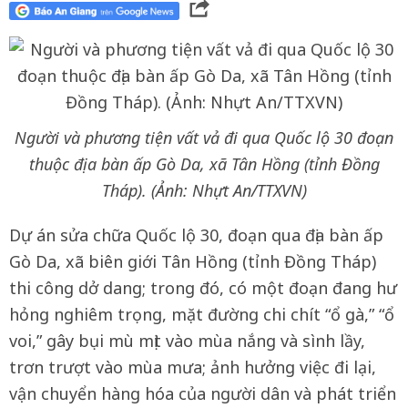
Người và phương tiện vất vả đi qua Quốc lộ 30 đoạn
thuộc địa bàn ấp Gò Da, xã Tân Hồng (tỉnh Đồng
Tháp). (Ảnh: Nhựt An/TTXVN)
Dự án sửa chữa Quốc lộ 30, đoạn qua địa bàn ấp
Gò Da, xã biên giới Tân Hồng (tỉnh Đồng Tháp)
thi công dở dang; trong đó, có một đoạn đang hư
hỏng nghiêm trọng, mặt đường chi chít “ổ gà,” “ổ
voi,” gây bụi mù mịt vào mùa nắng và sình lầy,
trơn trượt vào mùa mưa; ảnh hưởng việc đi lại,
vận chuyển hàng hóa của người dân và phát triển