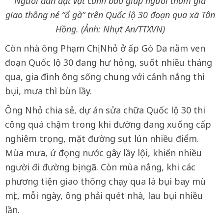
Người dân đặt vật cảnh báo giúp người tham gia
giao thông né “ổ gà” trên Quốc lộ 30 đoạn qua xã Tân
Hồng. (Ảnh: Nhựt An/TTXVN)
Còn nhà ông Phạm Chị Nhỏ ở ấp Gò Da nằm ven
đoạn Quốc lộ 30 đang hư hỏng, suốt nhiều tháng
qua, gia đình ông sống chung với cảnh nắng thì
bụi, mưa thì bùn lầy.
Ông Nhỏ chia sẻ, dự án sửa chữa Quốc lộ 30 thi
công quá chậm trong khi đường đang xuống cấp
nghiêm trọng, mặt đường sụt lún nhiều điểm.
Mùa mưa, ứ đọng nước gây lầy lội, khiến nhiều
người đi đường bị ngã. Còn mùa nắng, khi các
phương tiện giao thông chạy qua là bụi bay mù
mịt, mỗi ngày, ông phải quét nhà, lau bụi nhiều
lần.