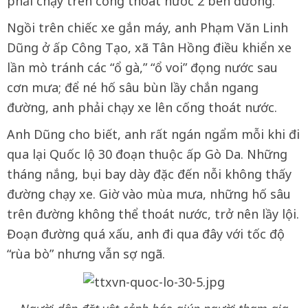
phải chạy trên cống thoát nước 2 bên đường.
Ngồi trên chiếc xe gắn máy, anh Phạm Văn Linh
Dũng ở ấp Công Tạo, xã Tân Hồng điều khiển xe
lần mò tránh các “ổ gà,” “ổ voi” đọng nước sau
cơn mưa; để né hố sâu bùn lầy chắn ngang
đường, anh phải chạy xe lên cống thoát nước.
Anh Dũng cho biết, anh rất ngán ngẩm mỗi khi đi
qua lại Quốc lộ 30 đoạn thuộc ấp Gò Da. Những
tháng nắng, bụi bay dày đặc đến nỗi không thấy
đường chạy xe. Giờ vào mùa mưa, những hố sâu
trên đường không thể thoát nước, trở nên lầy lội.
Đoạn đường quá xấu, anh đi qua đây với tốc độ
“rùa bò” nhưng vẫn sợ ngã.