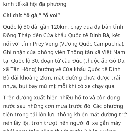
kinh tế-xã hội địa phương.
Chi chít “ổ gà,” “ổ voi”
Quốc lộ 30 dài gần 120km, chạy qua địa bàn tỉnh
Đồng Tháp đến Cửa khẩu Quốc tế Dinh Bà, kết
nối với tỉnh Prey Veng (Vương Quốc Campuchia).
Ghi nhận của phóng viên Thông tấn xã Việt Nam
tại Quốc lộ 30, đoạn từ cầu Đúc (thuộc ấp Gò Da,
xã Tân Hồng) hướng về Cửa khẩu Quốc tế Dinh
Bà dài khoảng 2km, mặt đường chưa được trải
nhựa, bụi bay mù mịt mỗi khi có xe chạy qua.
Trên đường xuất hiện nhiều hố to và còn đọng
nước sau những cơn mưa trước đó. Các phương
tiện trọng tải lớn lưu thông khiến mặt đường trở
nên lầy lội, trơn trượt nên người đi xe gắn máy