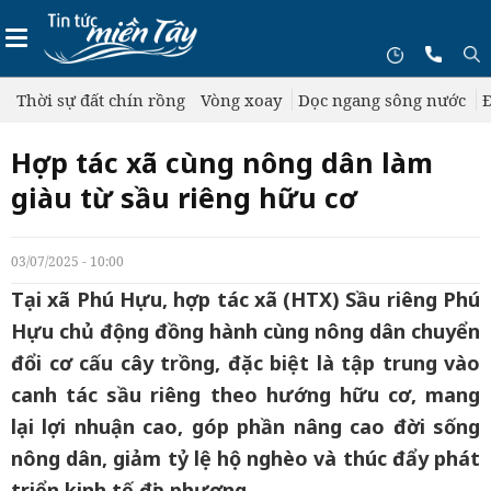
Thời sự đất chín rồng
Vòng xoay
Dọc ngang sông nước
Đ
Hợp tác xã cùng nông dân làm
giàu từ sầu riêng hữu cơ
03/07/2025 - 10:00
Tại xã Phú Hựu, hợp tác xã (HTX) Sầu riêng Phú
Hựu chủ động đồng hành cùng nông dân chuyển
đổi cơ cấu cây trồng, đặc biệt là tập trung vào
canh tác sầu riêng theo hướng hữu cơ, mang
lại lợi nhuận cao, góp phần nâng cao đời sống
nông dân, giảm tỷ lệ hộ nghèo và thúc đẩy phát
triển kinh tế địa phương.