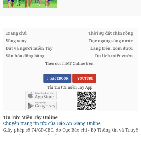
Trang chủ
Thời sự đất chín rồng
Vòng xoay
Dọc ngang sông nước
Đất và người miền Tây
Làng trên, xóm dưới
Văn hóa đồng bằng
Du lịch miệt vườn
Theo dõi TTMT Online trên:
FACEBOOK
YOUTUBE
Tải Tin tức miền Tây App
Tin Tức Miền Tây Online -
Chuyên trang tin tức của Báo An Giang Online
Giấy phép số 74/GP-CBC, do Cục Báo chí - Bộ Thông tin và Truyền
Chịu trách nhiệm xuất bản: