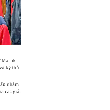
cờ Maruk
và kỳ thủ
 đấu nhằm
à các giải