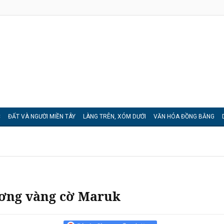
C
ĐẤT VÀ NGƯỜI MIỀN TÂY
LÀNG TRÊN, XÓM DƯỚI
VĂN HÓA ĐỒNG BẰNG
ương vàng cờ Maruk