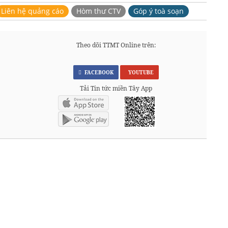
Liên hệ quảng cáo
Hòm thư CTV
Góp ý toà soạn
Theo dõi TTMT Online trên:
FACEBOOK
YOUTUBE
Tải Tin tức miền Tây App