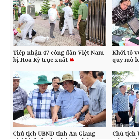
Tiếp nhận 47 công dân Việt Nam
Khởi tố v
bị Hoa Kỳ trục xuất
quy mô l
Chủ tịch UBND tỉnh An Giang
Chủ tịch