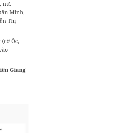
, nữ.
Tuấn Minh,
ễn Thị
 (cờ Ốc,
vào
iên Giang