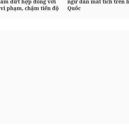
ấm dứt hợp đồng với
ngư dân mất tích trên 
 vi phạm, chậm tiến độ
Quốc