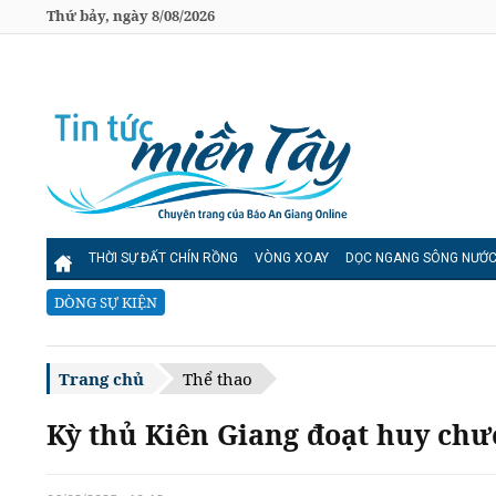
Thứ bảy, ngày 8/08/2026
THỜI SỰ ĐẤT CHÍN RỒNG
VÒNG XOAY
DỌC NGANG SÔNG NƯỚ
DÒNG SỰ KIỆN
Trang chủ
Thể thao
Kỳ thủ Kiên Giang đoạt huy ch