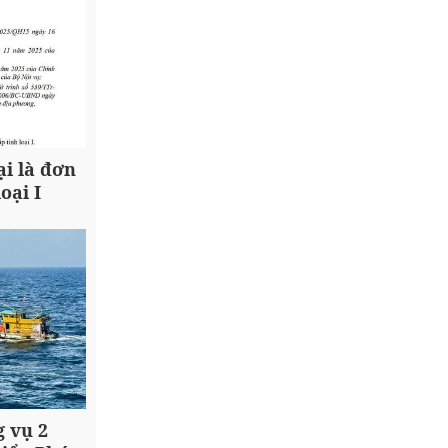
i là đơn
oại I
g vụ 2