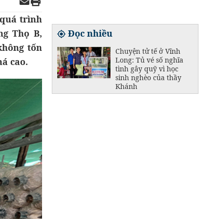
quá trình
ng Thọ B,
Đọc nhiều
không tốn
Chuyện tử tế ở Vĩnh
Long: Tủ vé số nghĩa
há cao.
tình gây quỹ vì học
sinh nghèo của thầy
Khánh