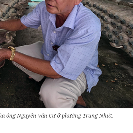
ủa ông Nguyễn Văn Cư ở phường Trung Nhứt.