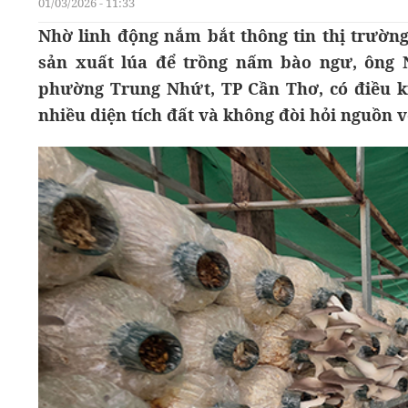
01/03/2026 - 11:33
Nhờ linh động nắm bắt thông tin thị trường
sản xuất lúa để trồng nấm bào ngư, ông 
phường Trung Nhứt, TP Cần Thơ, có điều k
nhiều diện tích đất và không đòi hỏi nguồn 