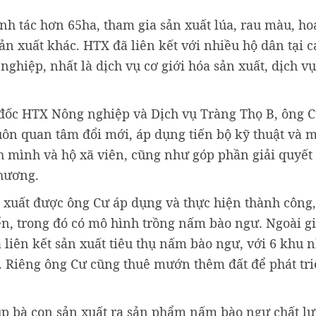
anh tác hơn 65ha, tham gia sản xuất lúa, rau màu, ho
ản xuất khác. HTX đã liên kết với nhiều hộ dân tại c
ghiệp, nhất là dịch vụ cơ giới hóa sản xuất, dịch vụ
m đốc HTX Nông nghiệp và Dịch vụ Tràng Thọ B, ông C
Luôn quan tâm đổi mới, áp dụng tiến bộ kỹ thuật và 
 mình và hộ xã viên, cũng như góp phần giải quyết
phương.
 xuất được ông Cư áp dụng và thực hiện thành công,
ển, trong đó có mô hình trồng nấm bào ngư. Ngoài g
 liên kết sản xuất tiêu thụ nấm bào ngư, với 6 khu n
i. Riêng ông Cư cũng thuê mướn thêm đất để phát tr
úp bà con sản xuất ra sản phẩm nấm bào ngư chất l