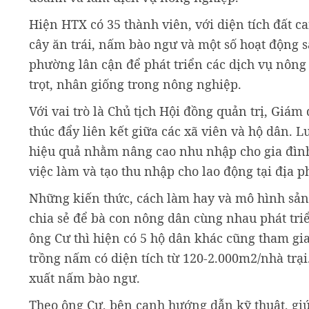
Hiện HTX có 35 thành viên, với diện tích đất c
cây ăn trái, nấm bào ngư và một số hoạt động s
phường lân cận để phát triển các dịch vụ nông n
trọt, nhân giống trong nông nghiệp.
Với vai trò là Chủ tịch Hội đồng quản trị, Giá
thúc đẩy liên kết giữa các xã viên và hộ dân. 
hiệu quả nhằm nâng cao nhu nhập cho gia đình
việc làm và tạo thu nhập cho lao động tại địa 
Những kiến thức, cách làm hay và mô hình sản
chia sẻ để bà con nông dân cùng nhau phát tri
ông Cư thì hiện có 5 hộ dân khác cũng tham gia
trồng nấm có diện tích từ 120-2.000m2/nhà trạ
xuất nấm bào ngư.
Theo ông Cư, bên cạnh hướng dẫn kỹ thuật, gi