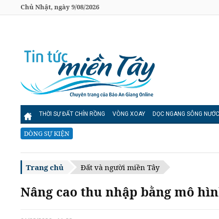
Chủ Nhật, ngày 9/08/2026
THỜI SỰ ĐẤT CHÍN RỒNG
VÒNG XOAY
DỌC NGANG SÔNG NƯỚ
DÒNG SỰ KIỆN
Trang chủ
Đất và người miền Tây
Nâng cao thu nhập bằng mô hìn