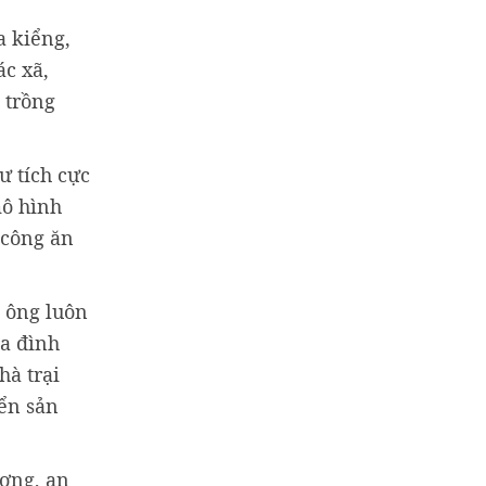
a kiểng,
ác xã,
 trồng
ư tích cực
mô hình
 công ăn
 ông luôn
ia đình
hà trại
iển sản
ượng, an