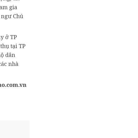
ham gia
o ngư Chú
ay ở TP
thụ tại TP
hộ dân
các nhà
ho.com.vn