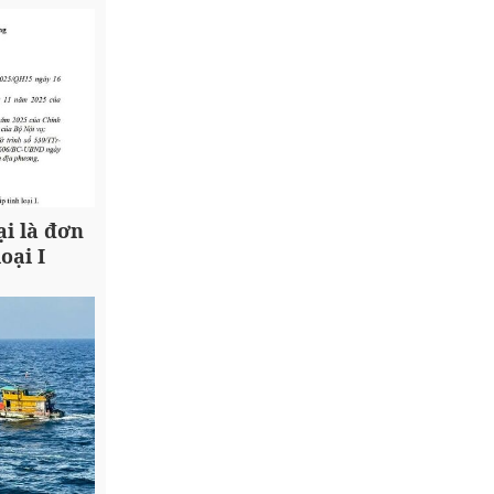
i là đơn
oại I