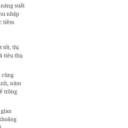
 năng suất
thu nhập
c tiềm
tốt, thị
à tiêu thụ
, cũng
inh, năm
ể trồng
 gian
 khoảng
i.