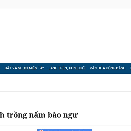
C
ĐẤT VÀ NGƯỜI MIỀN TÂY
LÀNG TRÊN, XÓM DƯỚI
VĂN HÓA ĐỒNG BẰNG
h trồng nấm bào ngư