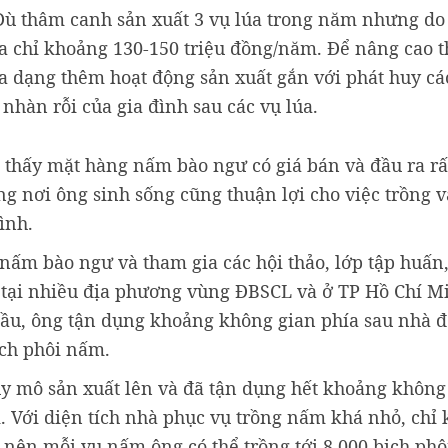
 Dù thâm canh sản xuất 3 vụ lúa trong năm nhưng do
úa chỉ khoảng 130-150 triệu đồng/năm. Để nâng cao 
đa dạng thêm hoạt động sản xuất gắn với phát huy cá
nhàn rỗi của gia đình sau các vụ lúa.
 thấy mặt hàng nấm bào ngư có giá bán và đầu ra rất 
ng nơi ông sinh sống cũng thuận lợi cho việc trồng v
ình.
 nấm bào ngư và tham gia các hội thảo, lớp tập huấn
 tại nhiều địa phương vùng ĐBSCL và ở TP Hồ Chí M
đầu, ông tận dụng khoảng không gian phía sau nhà đ
ch phôi nấm.
y mô sản xuất lên và đã tận dụng hết khoảng không
Với diện tích nhà phục vụ trồng nấm khá nhỏ, chỉ
ên mỗi vụ nấm ông có thể trồng tới 8.000 bịch phô