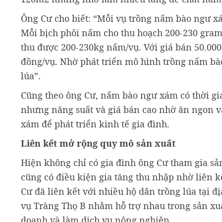
Ông Cư cho biết: “Mỗi vụ trồng nấm bào ngư x
Mỗi bịch phôi nấm cho thu hoạch 200-230 gram 
thu được 200-230kg nấm/vụ. Với giá bán 50.000
đồng/vụ. Nhờ phát triển mô hình trồng nấm bào 
lúa”.
Cũng theo ông Cư, nấm bào ngư xám có thời gia
nhưng năng suất và giá bán cao nhờ ăn ngon 
xám để phát triển kinh tế gia đình.
Liên kết mở rộng quy mô sản xuất
Hiện không chỉ có gia đình ông Cư tham gia s
cũng có điều kiện gia tăng thu nhập nhờ liên k
Cư đã liên kết với nhiều hộ dân trồng lúa tại 
vụ Tràng Thọ B nhằm hỗ trợ nhau trong sản xuất
doanh và làm dịch vụ nông nghiệp.