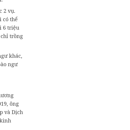
 2 vụ.
 có thể
 6 triệu
chỉ trồng
ngư khác,
bào ngư
phương
019, ông
p và Dịch
 kinh