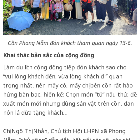
Cồn Phong Nẫm đón khách tham quan ngày 13-6.
Khai thác bản sắc của cộng đồng
Làm du lịch cộng đồng tiếp đón khách sao cho
“vui lòng khách đến, vừa lòng khách đi” quan
trọng nhất, nên mấy cô, mấy chị bên cồn rất hào
hứng bàn bạc, hiến kế: Chọn món “tủ” nấu thử, đề
xuất món mới nhưng dùng sản vật trên cồn, đan
nón lá dừa tặng khách…
Chị Ngô Thị Nhản, Chủ tịch Hội LHPN xã Phong