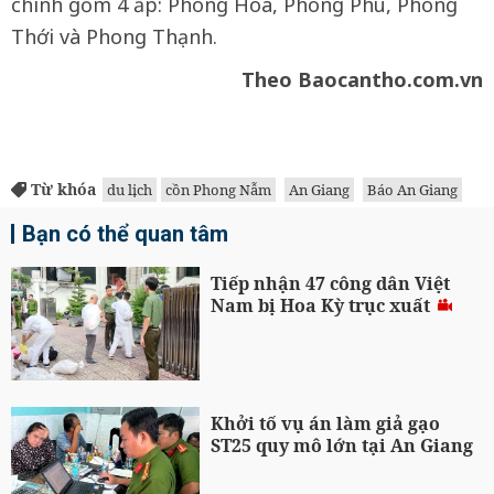
chính gồm 4 ấp: Phong Hòa, Phong Phú, Phong
Thới và Phong Thạnh.
Theo Baocantho.com.vn
Từ khóa
du lịch
cồn Phong Nẫm
An Giang
Báo An Giang
Bạn có thể quan tâm
Tiếp nhận 47 công dân Việt
Nam bị Hoa Kỳ trục xuất
Khởi tố vụ án làm giả gạo
ST25 quy mô lớn tại An Giang