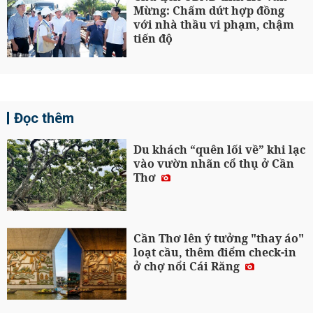
Mừng: Chấm dứt hợp đồng
với nhà thầu vi phạm, chậm
tiến độ
Đọc thêm
Du khách “quên lối về” khi lạc
vào vườn nhãn cổ thụ ở Cần
Thơ
Cần Thơ lên ý tưởng "thay áo"
loạt cầu, thêm điểm check-in
ở chợ nổi Cái Răng