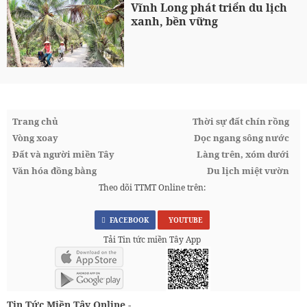
Vĩnh Long phát triển du lịch
xanh, bền vững
Trang chủ
Thời sự đất chín rồng
Vòng xoay
Dọc ngang sông nước
Đất và người miền Tây
Làng trên, xóm dưới
Văn hóa đồng bằng
Du lịch miệt vườn
Theo dõi TTMT Online trên:
FACEBOOK
YOUTUBE
Tải Tin tức miền Tây App
Tin Tức Miền Tây Online -