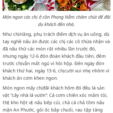
Món ngon các chị ở cồn Phong Nẫm chăm chút để đãi
du khách đến nhà.
Như chị Hằng, phụ trách điểm dịch vụ ăn uống, dù
tay nghề nấu ăn được các chị, các cô thừa nhận và
đã nấu thử các món rất nhiều lần trước đó,
nhưng ngày 12-6 đón đoàn khách đầu tiên, đêm
trước chị vẫn mất ngủ vì hồi hộp. Đến ngày đón
khách thứ hai, ngày 13-6, chị cười vui nhẹ nhõm vì
khách ăn cơm khen ngon.
Món ngon mấy chị đãi khách hôm đó đều là sản
vật “cây nhà lá vườn”: Cá cơm chiên xóc mắm tỏi,
thịt kho hột vịt nấu bếp củi, chả cá chả tôm nấu
mận An Phước, gỏi ốc bắp chuối, rau tập tàng