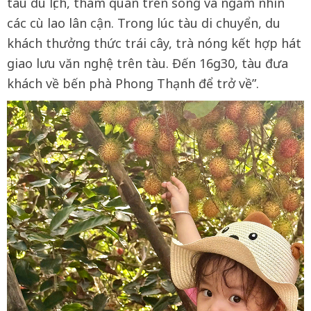
tàu du lịch, tham quan trên sông và ngắm nhìn
các cù lao lân cận. Trong lúc tàu di chuyển, du
khách thưởng thức trái cây, trà nóng kết hợp hát
giao lưu văn nghệ trên tàu. Đến 16g30, tàu đưa
khách về bến phà Phong Thạnh để trở về”.