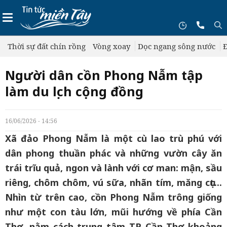
Thời sự đất chín rồng
Vòng xoay
Dọc ngang sông nước
Đ
Người dân cồn Phong Nẫm tập
làm du lịch cộng đồng
16/06/2026 - 14:56
Xã đảo Phong Nẫm là một cù lao trù phú với
dân phong thuần phác và những vườn cây ăn
trái trĩu quả, ngon và lành với cơ man: mận, sầu
riêng, chôm chôm, vú sữa, nhãn tím, măng cụt...
Nhìn từ trên cao, cồn Phong Nẫm trông giống
như một con tàu lớn, mũi hướng về phía Cần
Thơ, nằm cách trung tâm TP Cần Thơ khoảng