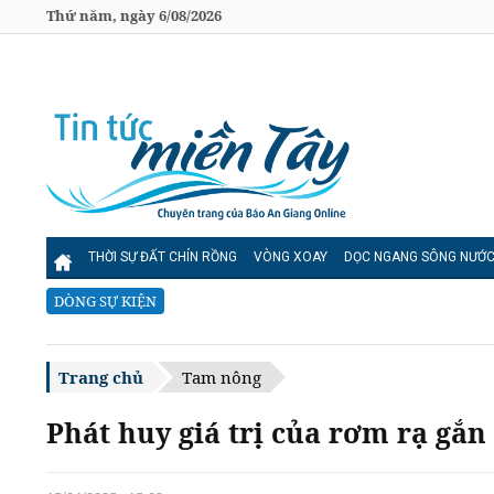
Thứ năm, ngày 6/08/2026
THỜI SỰ ĐẤT CHÍN RỒNG
VÒNG XOAY
DỌC NGANG SÔNG NƯỚ
DÒNG SỰ KIỆN
Trang chủ
Tam nông
Phát huy giá trị của rơm rạ gắn