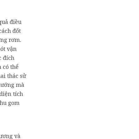
quả điều
cách đốt
ợng rơm.
ót vận
c đích
 có thể
ai thác sử
 hướng mà
diện tích
 thu gom
hương và