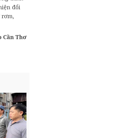
hiện đổi
ừ rơm,
o Cần Thơ