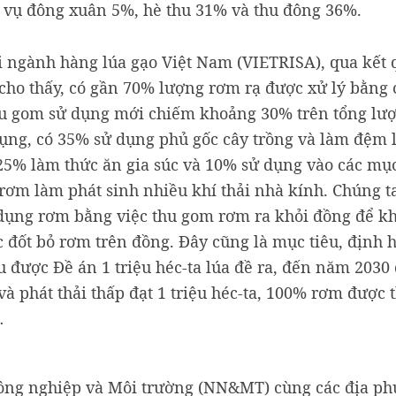
g vụ đông xuân 5%, hè thu 31% và thu đông 36%.
i ngành hàng lúa gạo Việt Nam (VIETRISA), qua kết 
cho thấy, có gần 70% lượng rơm rạ được xử lý bằng 
thu gom sử dụng mới chiếm khoảng 30% trên tổng lư
ụng, có 35% sử dụng phủ gốc cây trồng và làm đệm l
25% làm thức ăn gia súc và 10% sử dụng vào các mụ
rơm làm phát sinh nhiều khí thải nhà kính. Chúng ta
ử dụng rơm bằng việc thu gom rơm ra khỏi đồng để kh
c đốt bỏ rơm trên đồng. Đây cũng là mục tiêu, định
êu được Đề án 1 triệu héc-ta lúa đề ra, đến năm 2030 
à phát thải thấp đạt 1 triệu héc-ta, 100% rơm được
…
Nông nghiệp và Môi trường (NN&MT) cùng các địa p