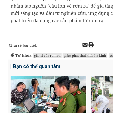
nhằm tạo nguồn "cầu lớn về rơm rạ" để gia tăng c
mới sáng tạo và đầu tư nghiên cứu, ứng dụng cá
phát triển đa dạng các sản phẩm từ rơm rạ…
Chia sẻ bài viết:
Từ khóa
giá trị của rơm rạ
giảm phát thải khí nhà kính
A
Bạn có thể quan tâm