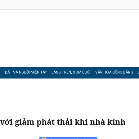
C
ĐẤT VÀ NGƯỜI MIỀN TÂY
LÀNG TRÊN, XÓM DƯỚI
VĂN HÓA ĐỒNG BẰNG
 với giảm phát thải khí nhà kính