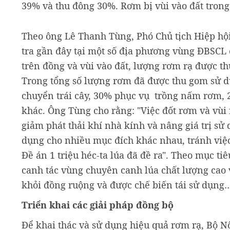
39% và thu đông 30%. Rơm bị vùi vào đất tron
Theo ông Lê Thanh Tùng, Phó Chủ tịch Hiệp hộ
tra gần đây tại một số địa phương vùng ĐBSCL 
trên đồng và vùi vào đất, lượng rơm rạ được 
Trong tổng số lượng rơm đã được thu gom sử d
chuyển trái cây, 30% phục vụ trồng nấm rơm, 
khác. Ông Tùng cho rằng: "Việc đốt rơm và vùi 
giảm phát thải khí nhà kính và nâng giá trị s
dụng cho nhiều mục đích khác nhau, tránh việ
Đề án 1 triệu héc-ta lúa đã đề ra". Theo mục ti
canh tác vùng chuyên canh lúa chất lượng cao v
khỏi đồng ruộng và được chế biến tái sử dụng
Triển khai các giải pháp đồng bộ
Để khai thác và sử dụng hiệu quả rơm rạ, Bộ 