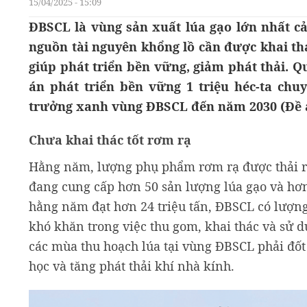
15/04/2025 - 15:09
ĐBSCL là vùng sản xuất lúa gạo lớn nhất cả
nguồn tài nguyên khổng lồ cần được khai thá
giúp phát triển bền vững, giảm phát thải. Q
án phát triển bền vững 1 triệu héc-ta chu
trưởng xanh vùng ĐBSCL đến năm 2030 (Đề án
Chưa khai thác tốt rơm rạ
Hằng năm, lượng phụ phẩm rơm rạ được thải ra t
đang cung cấp hơn 50 sản lượng lúa gạo và hơn
hằng năm đạt hơn 24 triệu tấn, ĐBSCL có lượn
khó khăn trong việc thu gom, khai thác và sử 
các mùa thu hoạch lúa tại vùng ĐBSCL phải đốt
học và tăng phát thải khí nhà kính.