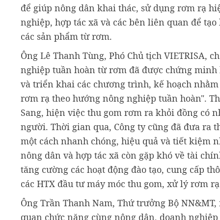
để giúp nông dân khai thác, sử dụng rơm rạ hiệ
nghiệp, hợp tác xã và các bên liên quan để tạo l
các sản phẩm từ rơm.
Ông Lê Thanh Tùng, Phó Chủ tịch VIETRISA, cho
nghiệp tuần hoàn từ rơm đã được chứng minh h
và triển khai các chương trình, kế hoạch nhằm
rơm rạ theo hướng nông nghiệp tuần hoàn". 
Sang, hiện việc thu gom rơm ra khỏi đồng có nh
người. Thời gian qua, Công ty cũng đã đưa ra 
một cách nhanh chóng, hiệu quả và tiết kiệm nh
nông dân và hợp tác xã còn gặp khó về tài chí
tăng cường các hoạt động đào tạo, cung cấp thô
các HTX đầu tư máy móc thu gom, xử lý rơm rạ
Ông Trần Thanh Nam, Thứ trưởng Bộ NN&MT, nh
quan chức năng cùng nông dân, doanh nghiệp và