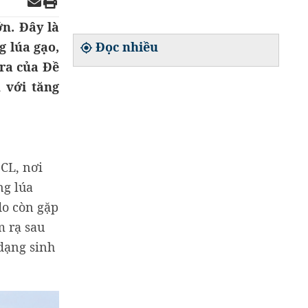
n. Đây là
g lúa gạo,
Đọc nhiều
 ra của Đề
 với tăng
SCL, nơi
ng lúa
do còn gặp
m rạ sau
dạng sinh