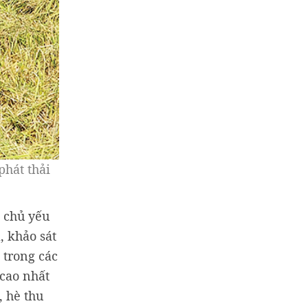
phát thải
i chủ yếu
, khảo sát
 trong các
 cao nhất
, hè thu