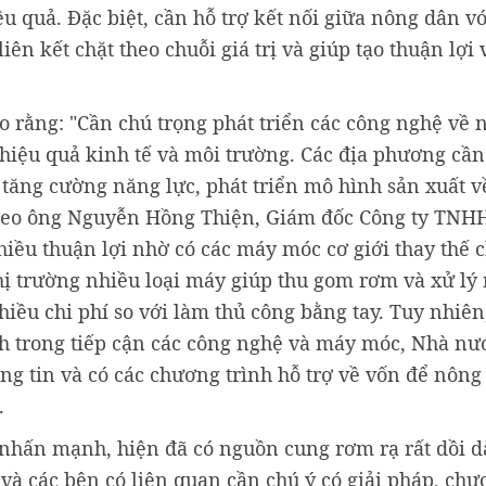
u quả. Đặc biệt, cần hỗ trợ kết nối giữa nông dân v
iên kết chặt theo chuỗi giá trị và giúp tạo thuận lợi 
 rằng: "Cần chú trọng phát triển các công nghệ về 
iệu quả kinh tế và môi trường. Các địa phương cầ
 tăng cường năng lực, phát triển mô hình sản xuất v
Theo ông Nguyễn Hồng Thiện, Giám đốc Công ty TN
iều thuận lợi nhờ có các máy móc cơ giới thay thế 
thị trường nhiều loại máy giúp thu gom rơm và xử lý
iều chi phí so với làm thủ công bằng tay. Tuy nhiên
nh trong tiếp cận các công nghệ và máy móc, Nhà nư
ng tin và có các chương trình hỗ trợ về vốn để nông 
.
ấn mạnh, hiện đã có nguồn cung rơm rạ rất dồi dà
 các bên có liên quan cần chú ý có giải pháp, chư