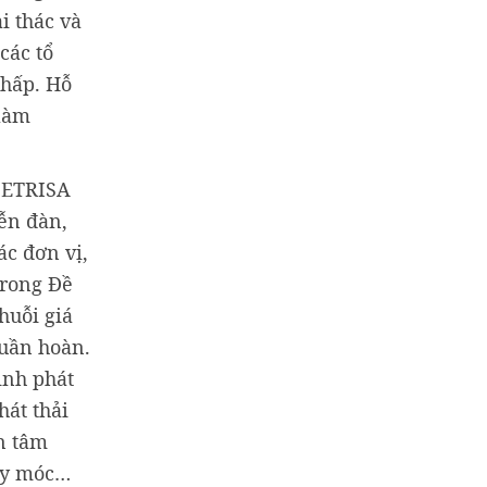
i thác và
các tổ
thấp. Hỗ
 làm
VIETRISA
iễn đàn,
c đơn vị,
trong Đề
huỗi giá
tuần hoàn.
ình phát
hát thải
n tâm
máy móc…