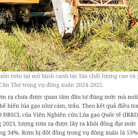
n rơm tại mô hình canh tác lúa chất lượng cao và 
 Cần Thơ trong vụ đông xuân 2024-2025.
rị rơm rạ chưa được quan tâm đầu tư đúng mức mà mớ
hế biến lúa gạo như cám, trấu. Theo kết quả điều tra
ở ĐBSCL của Viện Nghiên cứu Lúa gạo Quốc tế (IRRI)
g 2023, lượng rơm rạ được lấy ra khỏi đồng đạt mức
ng 34%. Rơm bị đốt đồng trong vụ đông xuân là 53%