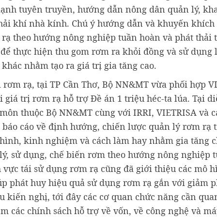
mạnh tuyên truyền, hướng dẫn nông dân quản lý, kha
thải khí nhà kính. Chú ý hướng dẫn và khuyến khích 
m rạ theo hướng nông nghiệp tuần hoàn và phát thải 
để thực hiện thu gom rơm ra khỏi đồng và sử dụng
khác nhằm tạo ra giá trị gia tăng cao.
 trị rơm rạ, tại TP Cần Thơ, Bộ NN&MT vừa phối hợp 
giá trị rơm rạ hỗ trợ Đề án 1 triệu héc-ta lúa. Tại d
 môn thuộc Bộ NN&MT cùng với IRRI, VIETRISA và cá
, báo cáo về định hướng, chiến lược quản lý rơm rạ 
mô hình, kinh nghiệm và cách làm hay nhằm gia tăng c
xử lý, sử dụng, chế biến rơm theo hướng nông nghiệp 
 vực tái sử dụng rơm rạ cũng đã giới thiệu các mô h
úp phát huy hiệu quả sử dụng rơm rạ gắn với giảm p
ểu kiến nghị, tới đây các cơ quan chức năng cần qua
hêm các chính sách hỗ trợ về vốn, về công nghệ và 