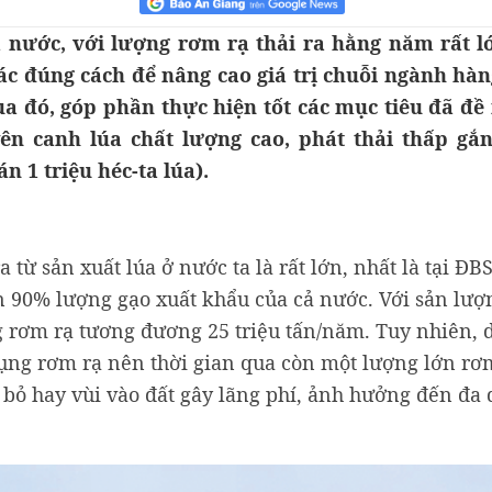
 nước, với lượng rơm rạ thải ra hằng năm rất lớ
c đúng cách để nâng cao giá trị chuỗi ngành hàn
ua đó, góp phần thực hiện tốt các mục tiêu đã đề
yên canh lúa chất lượng cao, phát thải thấp gắn
 1 triệu héc-ta lúa).
ừ sản xuất lúa ở nước ta là rất lớn, nhất là tại ĐB
 90% lượng gạo xuất khẩu của cả nước. Với sản lượ
g rơm rạ tương đương 25 triệu tấn/năm. Tuy nhiên, 
dụng rơm rạ nên thời gian qua còn một lượng lớn rơ
 bỏ hay vùi vào đất gây lãng phí, ảnh hưởng đến đa 