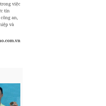
trong việc
c tín
 công an,
hiệp và
ho.com.vn