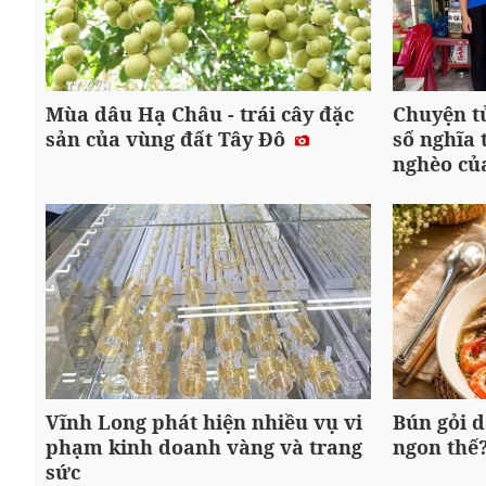
Mùa dâu Hạ Châu - trái cây đặc
Chuyện tử
sản của vùng đất Tây Đô
số nghĩa 
nghèo củ
Vĩnh Long phát hiện nhiều vụ vi
Bún gỏi d
phạm kinh doanh vàng và trang
ngon thế
sức