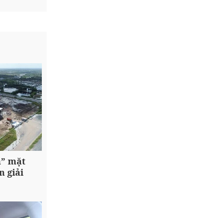
n” mặt
n giải