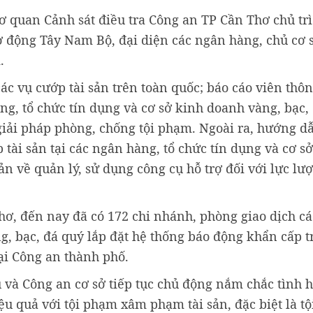
 quan Cảnh sát điều tra Công an TP Cần Thơ chủ trì
ơ động Tây Nam Bộ, đại diện các ngân hàng, chủ cơ 
.
các vụ cướp tài sản trên toàn quốc; báo cáo viên thôn
àng, tổ chức tín dụng và cơ sở kinh doanh vàng, bạc,
 giải pháp phòng, chống tội phạm. Ngoài ra, hướng dẫ
tài sản tại các ngân hàng, tổ chức tín dụng và cơ s
ản về quản lý, sử dụng công cụ hỗ trợ đối với lực lư
ơ, đến nay đã có 172 chi nhánh, phòng giao dịch c
g, bạc, đá quý lắp đặt hệ thống báo động khẩn cấp t
ại Công an thành phố.
 và Công an cơ sở tiếp tục chủ động nắm chắc tình h
u quả với tội phạm xâm phạm tài sản, đặc biệt là t