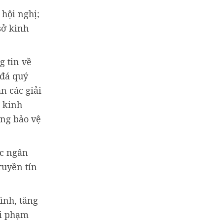
 hội nghị;
sở kinh
g tin về
 đá quý
n các giải
ở kinh
ợng bảo vệ
ác ngân
ruyền tín
ình, tăng
ội phạm