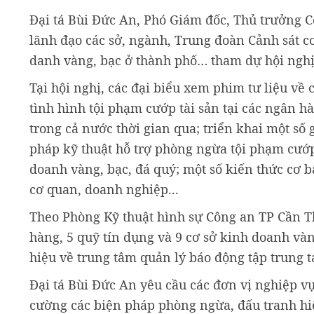
Đại tá Bùi Đức An, Phó Giám đốc, Thủ trưởng Cơ
lãnh đạo các sở, ngành, Trung đoàn Cảnh sát c
danh vàng, bạc ở thành phố… tham dự hội nghị
Tại hội nghị, các đại biểu xem phim tư liệu về 
tình hình tội phạm cướp tài sản tại các ngân h
trong cả nước thời gian qua; triển khai một số
pháp kỹ thuật hỗ trợ phòng ngừa tội phạm cướp 
doanh vàng, bạc, đá quý; một số kiến thức cơ b
cơ quan, doanh nghiệp...
Theo Phòng Kỹ thuật hình sự Công an TP Cần Th
hàng, 5 quỹ tín dụng và 9 cơ sở kinh doanh vàn
hiệu về trung tâm quản lý báo động tập trung t
Đại tá Bùi Đức An yêu cầu các đơn vị nghiệp vụ
cường các biện pháp phòng ngừa, đấu tranh hiệ