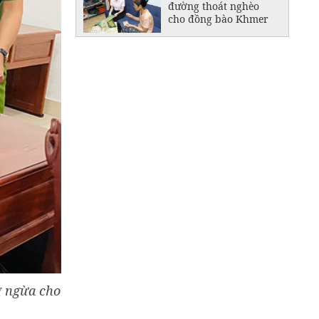
đường thoát nghèo
cho đồng bào Khmer
Đồng Tháp giảm 700
trường học công lập
sau khi sắp xếp
g ngừa cho