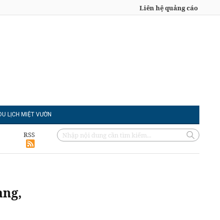
Liên hệ quảng cáo
DU LỊCH MIỆT VƯỜN
RSS
àng,