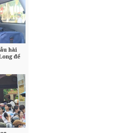
ẫu hài
 Long để