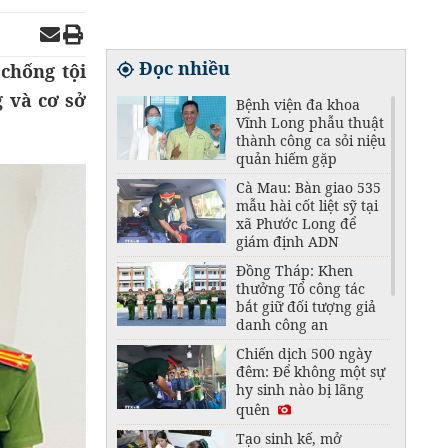
Đọc nhiều
chống tội
g và cơ sở
Bệnh viện đa khoa
Vĩnh Long phẫu thuật
thành công ca sỏi niệu
quản hiếm gặp
Cà Mau: Bàn giao 535
mẫu hài cốt liệt sỹ tại
xã Phước Long để
giám định ADN
Đồng Tháp: Khen
thưởng Tổ công tác
bắt giữ đối tượng giả
danh công an
Chiến dịch 500 ngày
đêm: Để không một sự
hy sinh nào bị lãng
quên
Tạo sinh kế, mở