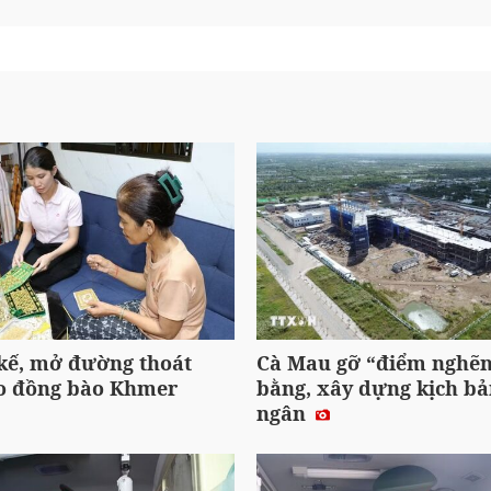
 kế, mở đường thoát
Cà Mau gỡ “điểm nghẽ
o đồng bào Khmer
bằng, xây dựng kịch bả
ngân