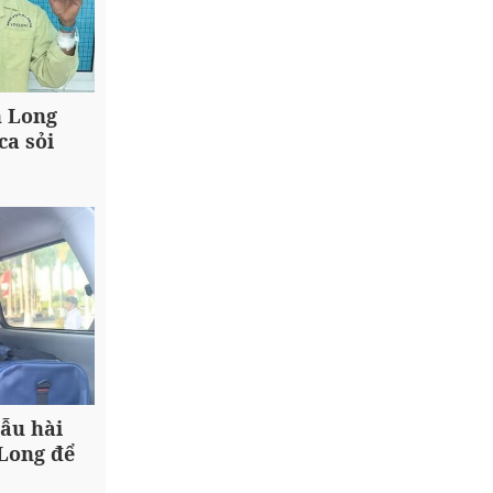
h Long
ca sỏi
ẫu hài
 Long để