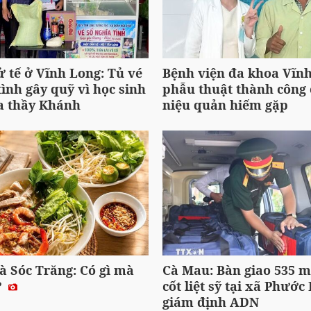
 tế ở Vĩnh Long: Tủ vé
Bệnh viện đa khoa Vĩn
tình gây quỹ vì học sinh
phẫu thuật thành công 
a thầy Khánh
niệu quản hiếm gặp
à Sóc Trăng: Có gì mà
Cà Mau: Bàn giao 535 m
?
cốt liệt sỹ tại xã Phước
giám định ADN