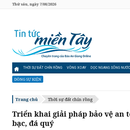
Thứ sáu, ngày 7/08/2026
THỜI SỰ ĐẤT CHÍN RỒNG
VÒNG XOAY
DỌC NGANG SÔNG NƯỚ
DÒNG SỰ KIỆN
Trang chủ
Thời sự đất chín rồng
Triển khai giải pháp bảo vệ an 
bạc, đá quý