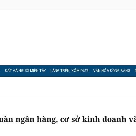
C
ĐẤT VÀ NGƯỜI MIỀN TÂY
LÀNG TRÊN, XÓM DƯỚI
VĂN HÓA ĐỒNG BẰNG
toàn ngân hàng, cơ sở kinh doanh v