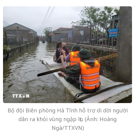
Bộ đội Biên phòng Hà Tĩnh hỗ trợ di dời người
dân ra khỏi vùng ngập lụt. (Ảnh: Hoàng
Ngà/TTXVN)