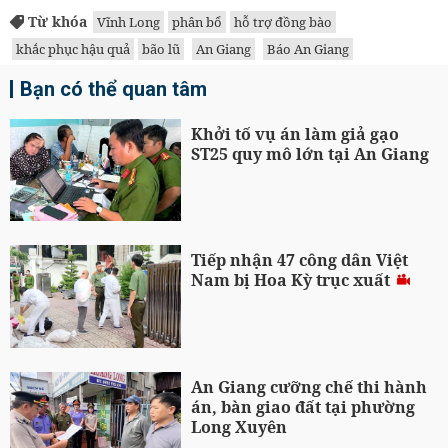
Từ khóa
Vĩnh Long
phân bổ
hỗ trợ đồng bào
khắc phục hậu quả
bão lũ
An Giang
Báo An Giang
Bạn có thể quan tâm
Khởi tố vụ án làm giả gạo
ST25 quy mô lớn tại An Giang
Tiếp nhận 47 công dân Việt
Nam bị Hoa Kỳ trục xuất
An Giang cưỡng chế thi hành
án, bàn giao đất tại phường
Long Xuyên