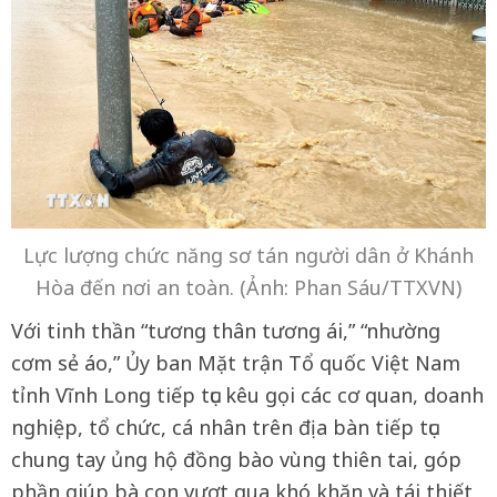
Lực lượng chức năng sơ tán người dân ở Khánh
Hòa đến nơi an toàn. (Ảnh: Phan Sáu/TTXVN)
Với tinh thần “tương thân tương ái,” “nhường
cơm sẻ áo,” Ủy ban Mặt trận Tổ quốc Việt Nam
tỉnh Vĩnh Long tiếp tục kêu gọi các cơ quan, doanh
nghiệp, tổ chức, cá nhân trên địa bàn tiếp tục
chung tay ủng hộ đồng bào vùng thiên tai, góp
phần giúp bà con vượt qua khó khăn và tái thiết