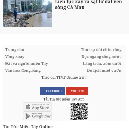
Liên tục xảy ra sạt lở đất ven
sông Cà Mau
Trang chủ
Thời sự đất chín rồng
Vòng xoay
Dọc ngang sông nước
Đất và người miền Tây
Làng trên, xóm dưới
Văn hóa đồng bằng
Du lịch miệt vườn
Theo dõi TTMT Online trên:
FACEBOOK
YOUTUBE
Tải Tin tức miền Tây App
Tin Tức Miền Tây Online -