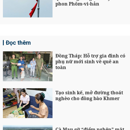
phon Phôm-vi-hản
Đọc thêm
Đồng Tháp: Hỗ trợ gia đình có
phụ nữ mới sinh về quê an
toàn
Tạo sinh kế, mở đường thoát
nghèo cho đồng bào Khmer
Cà Mau gỡ “điểm nghẽn” mặt