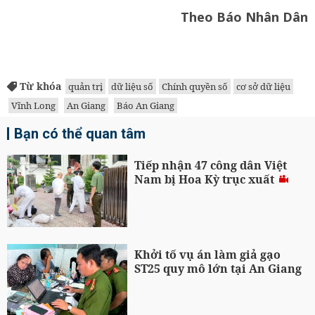
Theo Báo Nhân Dân
Từ khóa
quản trị
dữ liệu số
Chính quyền số
cơ sở dữ liệu
Vĩnh Long
An Giang
Báo An Giang
Bạn có thể quan tâm
Tiếp nhận 47 công dân Việt
Nam bị Hoa Kỳ trục xuất
Khởi tố vụ án làm giả gạo
ST25 quy mô lớn tại An Giang