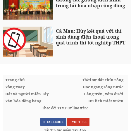
trong tái hòa nhập cộng đồng
Cà Mau: Hủy kết quả với thí
sinh dùng điện thoại trong
quá trình thi tốt nghiệp THPT
Trang chủ
Thời sự đất chín rồng
Vòng xoay
Dọc ngang sông nước
Đất và người miền Tây
Làng trên, xóm dưới
Văn hóa đồng bằng
Du lịch miệt vườn
Theo dõi TTMT Online trên:
FACEBOOK
YOUTUBE
Tải Tin tức miền Tây App