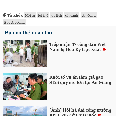
Từ khóa
Hội tụ
lợi thế
du lịch
cất cánh
An Giang
Báo An Giang
Bạn có thể quan tâm
Tiếp nhận 47 công dân Việt
Nam bị Hoa Kỳ trục xuất
Khởi tố vụ án làm giả gạo
ST25 quy mô lớn tại An Giang
[Ảnh] Hối hả đại công trường
APEC 2027 ở Phú Quốc