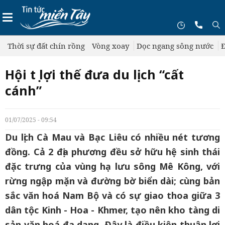
Thời sự đất chín rồng
Vòng xoay
Dọc ngang sông nước
Đ
Hội tụ lợi thế đưa du lịch “cất
cánh”
01/07/2025 - 09:54
Du lịch Cà Mau và Bạc Liêu có nhiều nét tương
đồng. Cả 2 địa phương đều sở hữu hệ sinh thái
đặc trưng của vùng hạ lưu sông Mê Kông, với
rừng ngập mặn và đường bờ biển dài; cùng bản
sắc văn hoá Nam Bộ và có sự giao thoa giữa 3
dân tộc Kinh - Hoa - Khmer, tạo nên kho tàng di
sản văn hoá đa dạng. Ðây là điều kiện thuận lợi