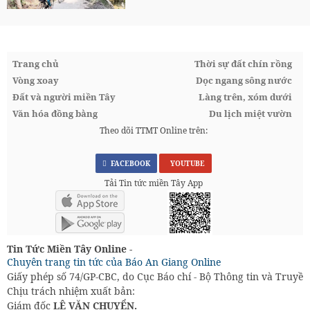
Trang chủ
Thời sự đất chín rồng
Vòng xoay
Dọc ngang sông nước
Đất và người miền Tây
Làng trên, xóm dưới
Văn hóa đồng bằng
Du lịch miệt vườn
Theo dõi TTMT Online trên:
FACEBOOK
YOUTUBE
Tải Tin tức miền Tây App
Tin Tức Miền Tây Online -
Chuyên trang tin tức của Báo An Giang Online
Giấy phép số 74/GP-CBC, do Cục Báo chí - Bộ Thông tin và Truyền
Chịu trách nhiệm xuất bản:
Giám đốc
LÊ VĂN CHUYỂN.