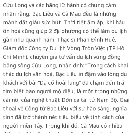
Cửu Long và các hãng lữ hành có chung cảm
nhận rằng, Bạc Liêu và Cà Mau đều là những
mảnh đất giàu sức hút. Thời tiết ấm áp, khí hậu
ôn hoà cũng giúp 2 địa phương có thể làm du lịch
gần như quanh năm. Thạc sĩ Phan Ðình Huê,
Giám đốc Công ty Du lịch Vòng Tròn Việt (TP Hồ
Chí Minh), chuyên gia tư vấn du lịch vùng đồng
bằng sông Cửu Long, nhận định: “Trong cách khai
thác du lịch văn hoá, Bạc Liêu in đậm vào lòng du
khách với bài “Dạ cổ hoài lang” đã chạm đến trái
tim biết bao người mộ điệu, là một trong những
cái nôi của nghệ thuật Ðờn ca tài tử Nam Bộ. Giai
thoại về Công tử Bạc Liêu với sự hào sảng, nghĩa
tình đã trở thành nét tiêu biểu về tính cách của
người miền Tây. Trong khi đó, Cà Mau có nhiều