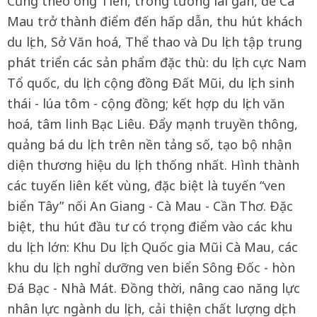
Cũng theo ông Tiên, trong tương lai gần, để Cà
Mau trở thành điểm đến hấp dẫn, thu hút khách
du lịch, Sở Văn hoá, Thể thao và Du lịch tập trung
phát triển các sản phẩm đặc thù: du lịch cực Nam
Tổ quốc, du lịch cộng đồng Ðất Mũi, du lịch sinh
thái - lúa tôm - cộng đồng; kết hợp du lịch văn
hoá, tâm linh Bạc Liêu. Ðẩy mạnh truyền thông,
quảng bá du lịch trên nền tảng số, tạo bộ nhận
diện thương hiệu du lịch thống nhất. Hình thành
các tuyến liên kết vùng, đặc biệt là tuyến “ven
biển Tây” nối An Giang - Cà Mau - Cần Thơ. Ðặc
biệt, thu hút đầu tư có trọng điểm vào các khu
du lịch lớn: Khu Du lịch Quốc gia Mũi Cà Mau, các
khu du lịch nghỉ dưỡng ven biển Sông Ðốc - hòn
Ðá Bạc - Nhà Mát. Ðồng thời, nâng cao năng lực
nhân lực ngành du lịch, cải thiện chất lượng dịch