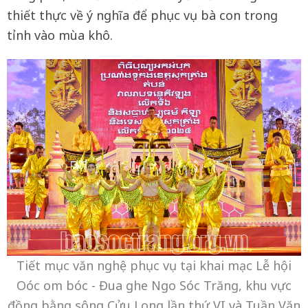
thiết thực về ý nghĩa để phục vụ bà con trong
tỉnh vào mùa khô.
Tiết mục văn nghệ phục vụ tại khai mạc Lễ hội
Oóc om bóc - Đua ghe Ngo Sóc Trăng, khu vực
đồng bằng sông Cửu Long lần thứ VI và Tuần Văn