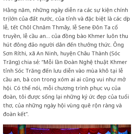
Hằng năm, những ngày diễn ra các sự kiện chính
trị lớn của đất nước, của tỉnh và đặc biệt là các dịp
lễ, tết Chôl Chnăm Thmây, lễ Sene Đôn Ta cổ
truyền, lễ cầu an… của đồng bào Khmer luôn thu
hút đông đảo người dân đến thưởng thức. Ông
Sơn Ríthi, xã An Ninh, huyện Châu Thành (Sóc
Trăng) chia sẻ: “Mỗi lần Đoàn Nghệ thuật Khmer
tỉnh Sóc Trăng đến lưu diễn vào mùa khô tại lễ
cầu an, bà con trong xóm ai ai cũng vui như mở
hội. Có thể nói, mỗi chương trình phục vụ của
đoàn, tôi được sống lại những ký ức đẹp của tuổi
thơ, của những ngày hội vùng quê rộn ràng và
đoàn kết”.