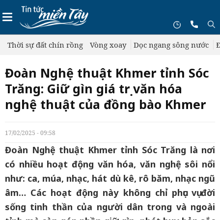
Thời sự đất chín rồng
Vòng xoay
Dọc ngang sông nước
Đ
Đoàn Nghệ thuật Khmer tỉnh Sóc
Trăng: Giữ gìn giá trị văn hóa
nghệ thuật của đồng bào Khmer
17/02/2025 - 09:58
Đoàn Nghệ thuật Khmer tỉnh Sóc Trăng là nơi
có nhiều hoạt động văn hóa, văn nghệ sôi nổi
như: ca, múa, nhạc, hát dù kê, rô băm, nhạc ngũ
âm… Các hoạt động này không chỉ phục vụ đời
sống tinh thần của người dân trong và ngoài