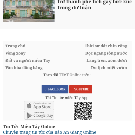
trở thành phế tích gây bức xúc
trong dư luận
Trang chủ
Thời sự đất chín rồng
Vòng xoay
Dọc ngang sông nước
Đất và người miền Tây
Làng trên, xóm dưới
Văn hóa đồng bằng
Du lịch miệt vườn
Theo dõi TTMT Online trên:
FACEBOOK
YOUTUBE
Tải Tin tức miền Tây App
Tin Tức Miền Tây Online -
Chuyên trang tin tức của Báo An Giang Online