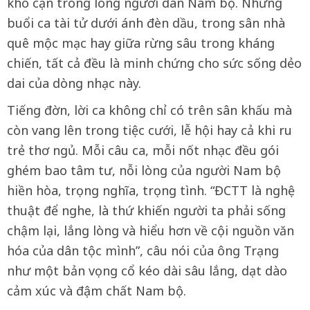
khô cạn trong lòng người dân Nam bộ. Những
buổi ca tài tử dưới ánh đèn dầu, trong sân nhà
quê mộc mạc hay giữa rừng sâu trong kháng
chiến, tất cả đều là minh chứng cho sức sống dẻo
dai của dòng nhạc này.
Tiếng đờn, lời ca không chỉ có trên sân khấu mà
còn vang lên trong tiệc cưới, lễ hội hay cả khi ru
trẻ thơ ngủ. Mỗi câu ca, mỗi nốt nhạc đều gói
ghém bao tâm tư, nỗi lòng của người Nam bộ
hiền hòa, trọng nghĩa, trọng tình. “ĐCTT là nghệ
thuật để nghe, là thứ khiến người ta phải sống
chậm lại, lắng lòng và hiểu hơn về cội nguồn văn
hóa của dân tộc mình”, câu nói của ông Trạng
như một bản vọng cổ kéo dài sâu lắng, dạt dào
cảm xúc và đậm chất Nam bộ.