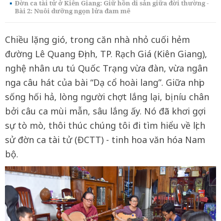
Đờn ca tài tử ở Kiên Giang: Giữ hồn di sản giữa đời thường -
Bài 2: Nuôi dưỡng ngọn lửa đam mê
Chiều lặng gió, trong căn nhà nhỏ cuối hẻm
đường Lê Quang Định, TP. Rạch Giá (Kiên Giang),
nghệ nhân ưu tú Quốc Trạng vừa đàn, vừa ngân
nga câu hát của bài “Dạ cổ hoài lang”. Giữa nhịp
sống hối hả, lòng người chợt lắng lại, bị níu chân
bởi câu ca mùi mẫn, sâu lắng ấy. Nó đã khơi gợi
sự tò mò, thôi thúc chúng tôi đi tìm hiểu về lịch
sử đờn ca tài tử (ĐCTT) - tinh hoa văn hóa Nam
bộ.