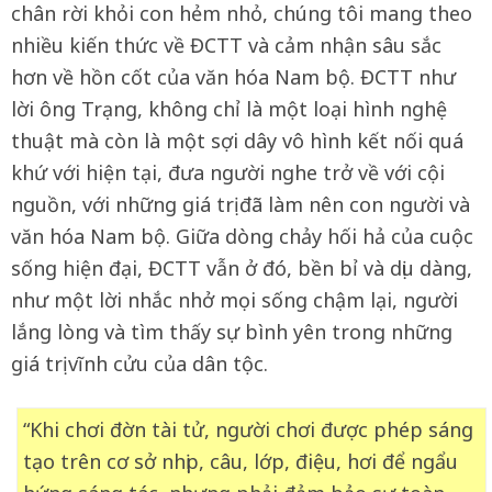
chân rời khỏi con hẻm nhỏ, chúng tôi mang theo
nhiều kiến thức về ĐCTT và cảm nhận sâu sắc
hơn về hồn cốt của văn hóa Nam bộ. ĐCTT như
lời ông Trạng, không chỉ là một loại hình nghệ
thuật mà còn là một sợi dây vô hình kết nối quá
khứ với hiện tại, đưa người nghe trở về với cội
nguồn, với những giá trị đã làm nên con người và
văn hóa Nam bộ. Giữa dòng chảy hối hả của cuộc
sống hiện đại, ĐCTT vẫn ở đó, bền bỉ và dịu dàng,
như một lời nhắc nhở mọi sống chậm lại, người
lắng lòng và tìm thấy sự bình yên trong những
giá trị vĩnh cửu của dân tộc.
“Khi chơi đờn tài tử, người chơi được phép sáng
tạo trên cơ sở nhịp, câu, lớp, điệu, hơi để ngẩu