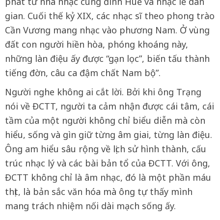
phát từ nhã nhạc cung đình Huế và nhạc lễ dân
gian. Cuối thế kỷ XIX, các nhạc sĩ theo phong trào
Cần Vương mang nhạc vào phương Nam. Ở vùng
đất con người hiền hòa, phóng khoáng này,
những làn điệu ấy được “gạn lọc”, biến tấu thành
tiếng đờn, câu ca đậm chất Nam bộ”.
Người nghe không ai cắt lời. Bởi khi ông Trạng
nói về ĐCTT, người ta cảm nhận được cái tâm, cái
tầm của một người không chỉ biểu diễn mà còn
hiểu, sống và gìn giữ từng âm giai, từng làn điệu.
Ông am hiểu sâu rộng về lịch sử hình thành, cấu
trúc nhạc lý và các bài bản tổ của ĐCTT. Với ông,
ĐCTT không chỉ là âm nhạc, đó là một phần máu
thịt, là bản sắc văn hóa mà ông tự thấy mình
mang trách nhiệm nối dài mạch sống ấy.