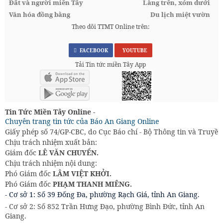
Đất và người miền Tây
Làng trên, xóm dưới
Văn hóa đồng bằng
Du lịch miệt vườn
Theo dõi TTMT Online trên:
FACEBOOK
YOUTUBE
Tải Tin tức miền Tây App
Tin Tức Miền Tây Online -
Chuyên trang tin tức của Báo An Giang Online
Giấy phép số 74/GP-CBC, do Cục Báo chí - Bộ Thông tin và Truyền
Chịu trách nhiệm xuất bản:
Giám đốc
LÊ VĂN CHUYỂN.
Chịu trách nhiệm nội dung:
Phó Giám đốc
LÂM VIỆT KHỞI.
Phó Giám đốc
PHẠM THANH MIÊNG.
- Cơ sở 1: Số 39 Đống Đa, phường Rạch Giá, tỉnh An Giang.
- Cơ sở 2: Số 852 Trần Hưng Đạo, phường Bình Đức, tỉnh An
Giang.