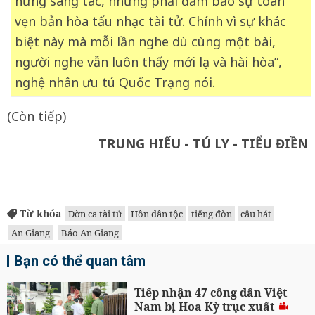
hứng sáng tác, nhưng phải đảm bảo sự toàn
vẹn bản hòa tấu nhạc tài tử. Chính vì sự khác
biệt này mà mỗi lần nghe dù cùng một bài,
người nghe vẫn luôn thấy mới lạ và hài hòa”,
nghệ nhân ưu tú Quốc Trạng nói.
(Còn tiếp)
TRUNG HIẾU - TÚ LY - TIỂU ĐIỀN
Từ khóa
Đờn ca tài tử
Hồn dân tộc
tiếng đờn
câu hát
An Giang
Báo An Giang
Bạn có thể quan tâm
Tiếp nhận 47 công dân Việt
Nam bị Hoa Kỳ trục xuất