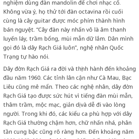
nghiệm dùng đàn mandolin để chơi nhạc cổ.
Không vừa ý, họ thử tới đàn octavina rồi cuối
cùng là cây guitar được móc phím thành hình
bán nguyệt. “Cây đàn này nhấn vô là âm thanh
luyến láy, trầm bổng, mùi mẫn dữ lắm. Dân mình
gọi đó là dây Rạch Giá luôn”, nghệ nhân Quốc
Trạng tự hào nói.
Dây đờn Rạch Giá ra đời và thịnh hành đến khoảng
đầu năm 1960. Các tỉnh lân cận như Cà Mau, Bạc
Liêu cũng mê mẩn. Theo các nghệ nhân, dây đờn
Rạch Giá tạo được sức hút vì tiếng đàn mùi mẫn,
thâm trầm, mộc mạc, giản dị và dễ đi vào lòng
người. Trong khi đó, các kiểu ca phù hợp với dây
Rạch Giá thường chậm hơn, chữ nhấn nhá, phân
tần cung bậc cũng rõ ràng hơn. Đến khoảng năm