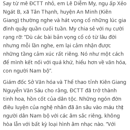
Say từ mê ĐCTT nhỏ, em Lê Diễm My, ngụ ấp Xẻo
Ngát B, xã Tân Thạnh, huyện An Minh (Kiên
Giang) thường nghe và hát vọng cổ những lúc gia
đình quây quần cuối tuần. My chia sẻ với nụ cười
rạng rỡ: “Dù các bài bản vọng cổ có từ lâu đời
nhưng mỗi lần nghe, em lại cảm nhận được
những tầng cảm xúc rất riêng. Nó như một cách
để mình kết nối với quá khứ, hiểu hơn về văn hóa,
con người Nam bộ”.
Giám đốc Sở Văn hóa và Thể thao tỉnh Kiên Giang
Nguyễn Văn Sáu cho rằng, ĐCTT đã trở thành
tinh hoa, hồn cốt của dân tộc. Những ngón đờn
điêu luyện của nghệ nhân đã ăn sâu vào máu thịt
người dân Nam bộ với các âm sắc riêng, không
hòa lẫn với bất kỳ loại hình âm nhạc nào. “Với