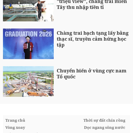
"triệu view", chàng trai miền
Tây thu nhập tiền tỉ
Chàng trai bạch tạng lấy bằng
thạc sĩ, truyền cảm hứng học
tập
Chuyển biến ở vùng cực nam
Tổ quốc
Trang chủ
Thời sự đất chín rồng
Vòng xoay
Dọc ngang sông nước