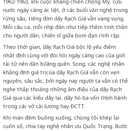
1962-1963, khi cuộc kháng chiến chống Mỹ, cứu
nước ngày càng ác liệt, ở các buổi văn nghệ trong
rừng sâu, tiếng đờn dây Rạch Giá vẫn vang vọng.
Mỗi câu ca, mỗi nhịp đàn như tiếp thêm tinh thần
cho người dân, chiến sĩ giữa bom đạn rình rập.
Theo thời gian, dây Rạch Giá bộc lộ yếu điểm
nhất định cùng với đòi hỏi ngày càng cao của giới
tài tử nên dần bị lãng quên. Song, các nghệ nhân
khẳng định giá trị của dây Rạch Giá vẫn còn vẹn
nguyên, sâu sắc, bởi ngày nay người ta vẫn có thể
nghe thấp thoáng những âm điệu của dây Rạch
Giá qua các kiểu dây lai, dây hò ba vốn thịnh hành
trong các vở cải lương hay ĐCTT.
Khi màn đêm buông xuống, chúng tôi khép lại
cuốn sổ, chia tay nghệ nhân ưu Quốc Trạng. Bước