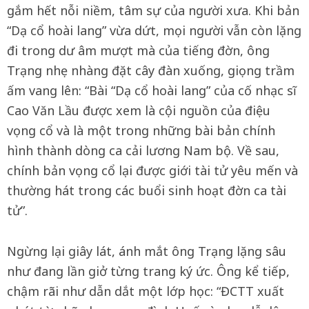
gắm hết nỗi niềm, tâm sự của người xưa. Khi bản
“Dạ cổ hoài lang” vừa dứt, mọi người vẫn còn lặng
đi trong dư âm mượt mà của tiếng đờn, ông
Trạng nhẹ nhàng đặt cây đàn xuống, giọng trầm
ấm vang lên: “Bài “Dạ cổ hoài lang” của cố nhạc sĩ
Cao Văn Lầu được xem là cội nguồn của điệu
vọng cổ và là một trong những bài bản chính
hình thành dòng ca cải lương Nam bộ. Về sau,
chính bản vọng cổ lại được giới tài tử yêu mến và
thường hát trong các buổi sinh hoạt đờn ca tài
tử”.
Ngừng lại giây lát, ánh mắt ông Trạng lặng sâu
như đang lần giở từng trang ký ức. Ông kể tiếp,
chậm rãi như dẫn dắt một lớp học: “ĐCTT xuất