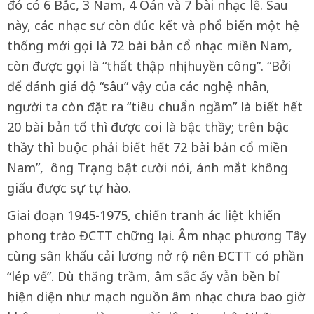
đó có 6 Bắc, 3 Nam, 4 Oán và 7 bài nhạc lễ. Sau
này, các nhạc sư còn đúc kết và phổ biến một hệ
thống mới gọi là 72 bài bản cổ nhạc miền Nam,
còn được gọi là “thất thập nhị huyền công”. “Bởi
để đánh giá độ “sâu” vậy của các nghệ nhân,
người ta còn đặt ra “tiêu chuẩn ngầm” là biết hết
20 bài bản tổ thì được coi là bậc thầy; trên bậc
thầy thì buộc phải biết hết 72 bài bản cổ miền
Nam”, ông Trạng bật cười nói, ánh mắt không
giấu được sự tự hào.
Giai đoạn 1945-1975, chiến tranh ác liệt khiến
phong trào ĐCTT chững lại. Âm nhạc phương Tây
cùng sân khấu cải lương nở rộ nên ĐCTT có phần
“lép vế”. Dù thăng trầm, âm sắc ấy vẫn bền bỉ
hiện diện như mạch nguồn âm nhạc chưa bao giờ