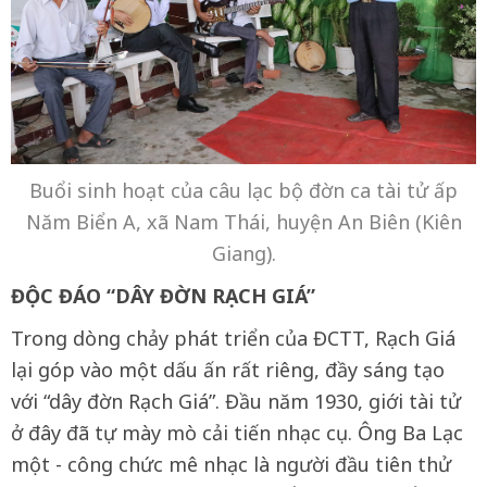
Buổi sinh hoạt của câu lạc bộ đờn ca tài tử ấp
Năm Biển A, xã Nam Thái, huyện An Biên (Kiên
Giang).
ĐỘC ĐÁO “DÂY ĐỜN RẠCH GIÁ”
Trong dòng chảy phát triển của ĐCTT, Rạch Giá
lại góp vào một dấu ấn rất riêng, đầy sáng tạo
với “dây đờn Rạch Giá”. Đầu năm 1930, giới tài tử
ở đây đã tự mày mò cải tiến nhạc cụ. Ông Ba Lạc
một - công chức mê nhạc là người đầu tiên thử